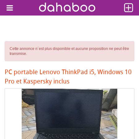
Cette annonce n´est plus disponible et aucune proposition ne peut être
transmise.
PC portable Lenovo ThinkPad i5, Windows 10
Pro et Kaspersky inclus