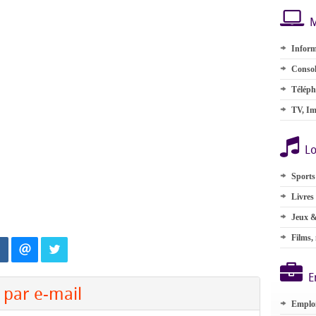
M
Inform
Consol
Téléph
TV, Im
Lo
Sports
Livres
Jeux &
Films,
E
par e-mail
Emplo