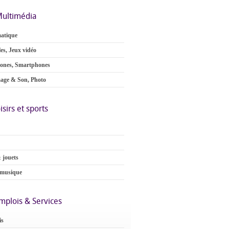
ultimédia
atique
es, Jeux vidéo
ones, Smartphones
age & Son, Photo
isirs et sports
 jouets
 musique
mplois & Services
is