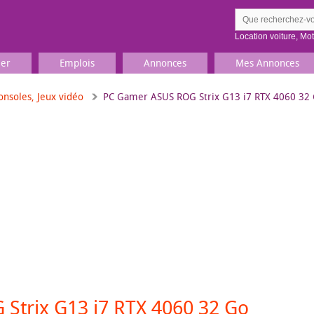
Location voiture
,
Mo
ier
Emplois
Annonces
Mes Annonces
onsoles, Jeux vidéo
PC Gamer ASUS ROG Strix G13 i7 RTX 4060 32
Comment ç
Prenez une jolie photo du
Décrivez 
TV, Image & Son, Photo
Loisirs et sports
Sports
,
Livres
Jeux & jouets
Films, musique
Strix G13 i7 RTX 4060 32 Go