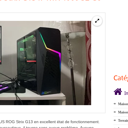
Caté
I
Maison
Maison
Terrai
 ROG Strix G13 en excellent état de fonctionnement.
a bureautique, il tourne sans aucun problème. Aucune