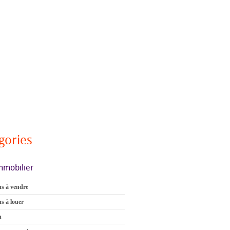
gories
mmobilier
s à vendre
s à louer
n