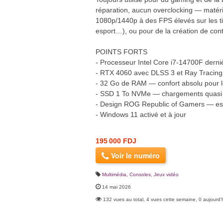
réparation, aucun overclocking — matérie
1080p/1440p à des FPS élevés sur les t
esport…), ou pour de la création de con
POINTS FORTS
- Processeur Intel Core i7-14700F derni
- RTX 4060 avec DLSS 3 et Ray Tracing
- 32 Go de RAM — confort absolu pour le
- SSD 1 To NVMe — chargements quasi 
- Design ROG Republic of Gamers — est
- Windows 11 activé et à jour
195 000 FDJ
Voir le numéro
Multimédia
,
Consoles, Jeux vidéo
14 mai 2026
132 vues au total, 4 vues cette semaine, 0 aujourd'