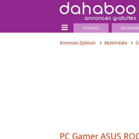
Voitures
Immobil
Annonces Djibouti
Multimédia
C
Terrain
Locaux commerciaux
Emplois & Services
Emplois
Services
Matériel professionnel
PC Gamer ASUS ROG 