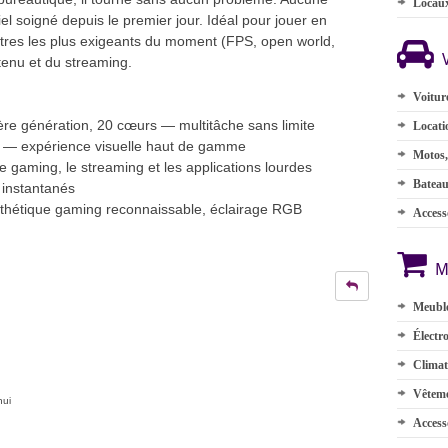
Locau
l soigné depuis le premier jour. Idéal pour jouer en
itres les plus exigeants du moment (FPS, open world,
tenu et du streaming.
Voitur
ère génération, 20 cœurs — multitâche sans limite
Locati
 — expérience visuelle haut de gamme
Motos,
 gaming, le streaming et les applications lourdes
Batea
instantanés
hétique gaming reconnaissable, éclairage RGB
Accesso
M
Meuble
Électr
Climat
Vêteme
hui
Access