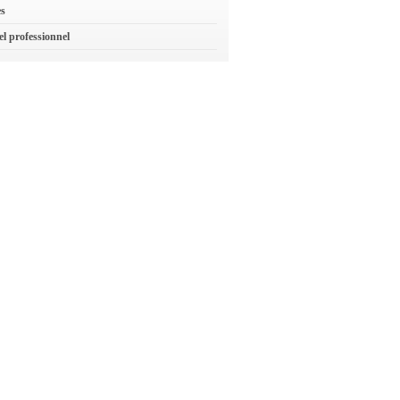
es
el professionnel