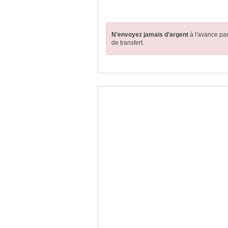
N’envoyez jamais d’argent
à l'avance pa
de transfert.