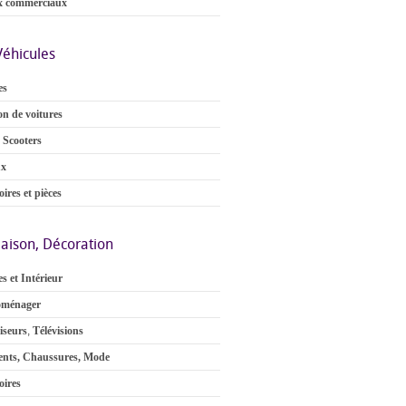
x commerciaux
Véhicules
es
on de voitures
 Scooters
ux
ires et pièces
aison, Décoration
s et Intérieur
oménager
iseurs
,
Télévisions
nts, Chaussures, Mode
oires