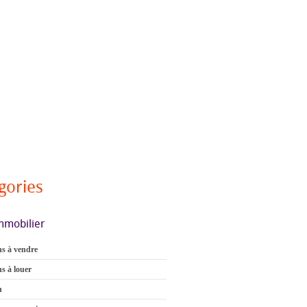
gories
mmobilier
s à vendre
s à louer
n