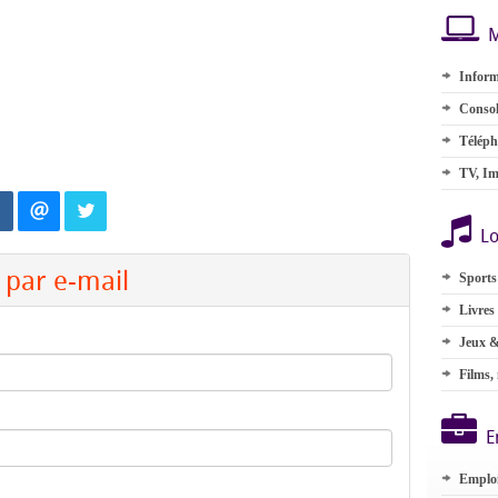
M
Inform
Consol
Téléph
TV, Im
Lo
par e-mail
Sports
Livres
Jeux &
Films,
E
Emplo