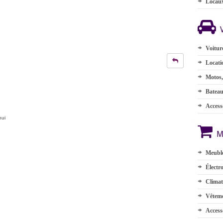
.
Locau
Voitur
Locati
Motos,
Batea
Accesso
hui
M
Meuble
Électr
Climat
Vêteme
Access