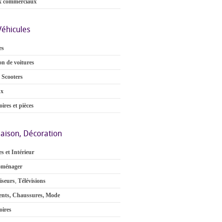
x commerciaux
Véhicules
es
on de voitures
 Scooters
ux
ires et pièces
aison, Décoration
s et Intérieur
oménager
iseurs
,
Télévisions
nts, Chaussures, Mode
oires