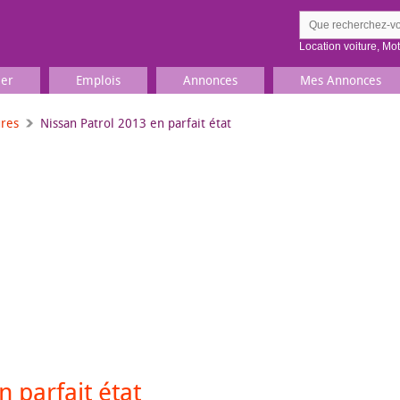
Location voiture
,
Mo
ier
Emplois
Annonces
Mes Annonces
ures
Nissan Patrol 2013 en parfait état
Comment ç
Prenez une jolie photo du
Décrivez 
TV, Image & Son, Photo
Loisirs et sports
Sports
,
Livres
Jeux & jouets
Films, musique
 parfait état