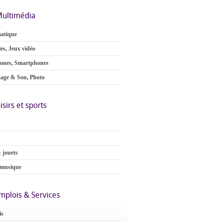
ultimédia
atique
es, Jeux vidéo
ones, Smartphones
age & Son, Photo
isirs et sports
 jouets
 musique
mplois & Services
is