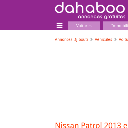
Voitures
Immobil
Annonces Djibouti
Véhicules
Voit
Terrain
Locaux commerciaux
Emplois & Services
Emplois
Services
Matériel professionnel
Nissan Patrol 2013 en