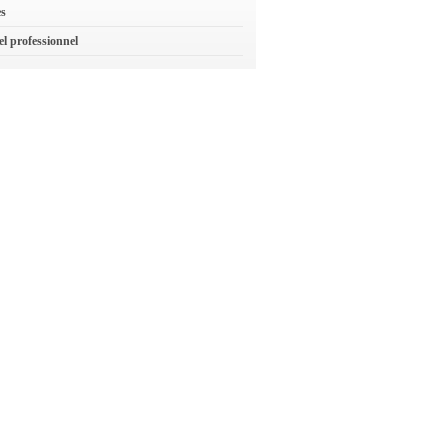
es
el professionnel