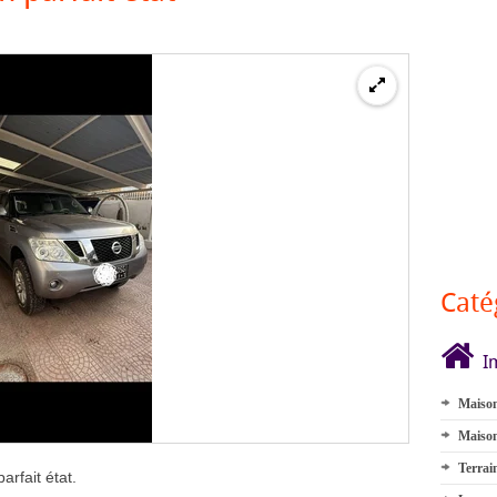
Caté
I
Maison
Maison
Terrai
rfait état.