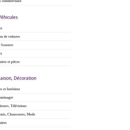
x commerciaux
Véhicules
es
on de voitures
 Scooters
ux
ires et pièces
aison, Décoration
s et Intérieur
oménager
iseurs
,
Télévisions
nts, Chaussures, Mode
oires