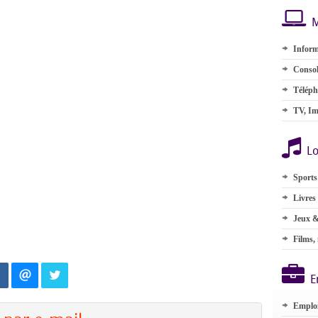
M
Inform
Consol
Téléph
TV, Im
Lo
Sports
Livres
Jeux &
Films,
E
Emplo