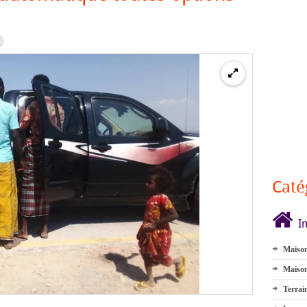
Caté
I
Maison
Maison
Terrai