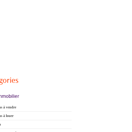
gories
mmobilier
s à vendre
s à louer
n