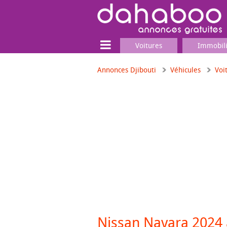
Voitures
Immobil
Annonces Djibouti
Véhicules
Voi
Terrain
Locaux commerciaux
Emplois & Services
Emplois
Services
Matériel professionnel
Nissan Navara 2024 