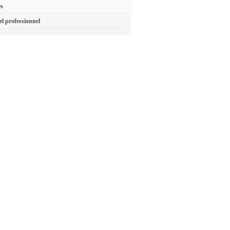
es
el professionnel