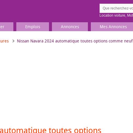
Location voiture
,
Mo
ier
Emplois
Annonces
Mes Annonces
tures
Nissan Navara 2024 automatique toutes options comme neuf
Comment ç
Prenez une jolie photo du
Décrivez 
TV, Image & Son, Photo
Loisirs et sports
Sports
,
Livres
Jeux & jouets
Films, musique
automatique toutes options