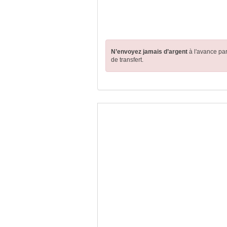
N’envoyez jamais d’argent
à l'avance pa
de transfert.