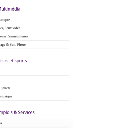
ultimédia
atique
es, Jeux vidéo
ones, Smartphones
age & Son, Photo
isirs et sports
 jouets
 musique
mplois & Services
is