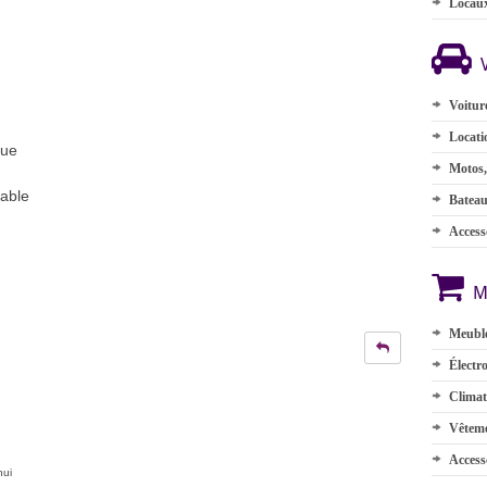
Locau
Voitur
Locati
que
Motos,
iable
Batea
Accesso
M
Meuble
Électr
Climat
Vêteme
Access
hui