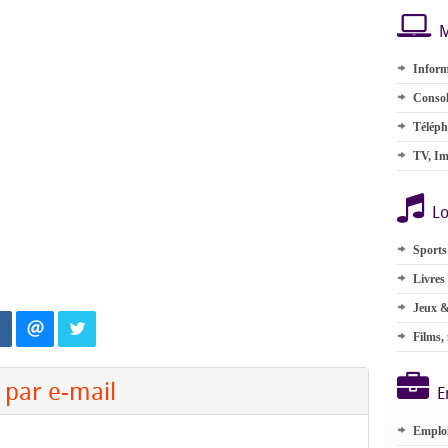
M
Inform
Consol
Téléph
TV, Im
Lo
Sports
Livres
Jeux &
Films,
par e-mail
E
Emplo