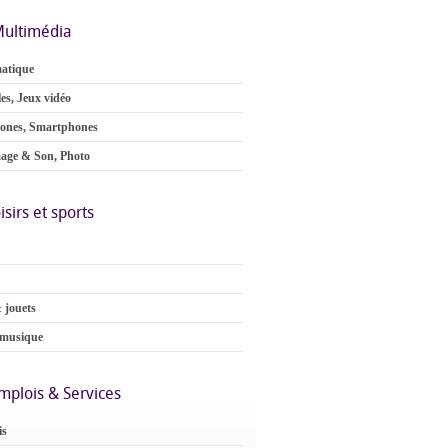
ultimédia
atique
es, Jeux vidéo
ones, Smartphones
age & Son, Photo
isirs et sports
 jouets
 musique
mplois & Services
is