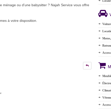
Locau
e ménage ou d'une babysitter ? Najah Service vous offre
es à votre disposition.
Voitur
Locati
Motos,
Batea
Accesso
M
Meuble
Électr
Climat
ui
Vêteme
Access