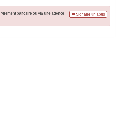
r virement
bancaire
ou via une agence
Signaler un abus