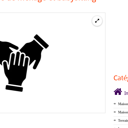
Caté
I
Maison
Maison
Terrai