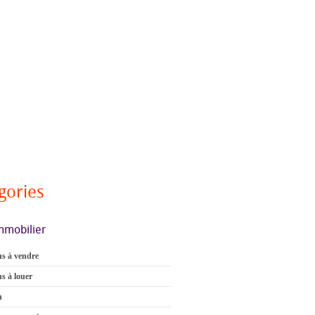
gories
mmobilier
s à vendre
s à louer
n