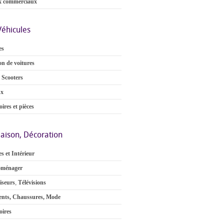
x commerciaux
Véhicules
es
on de voitures
 Scooters
ux
ires et pièces
aison, Décoration
s et Intérieur
oménager
iseurs
,
Télévisions
nts, Chaussures, Mode
oires