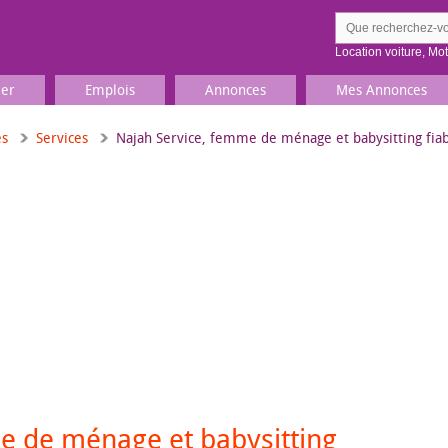
Location voiture
,
Mo
ier
Emplois
Annonces
Mes Annonces
es
Services
Najah Service, femme de ménage et babysitting fiab
Comment ç
Prenez une jolie photo du
Décrivez 
TV, Image & Son, Photo
Loisirs et sports
Sports
,
Livres
Jeux & jouets
Films, musique
e de ménage et babysitting