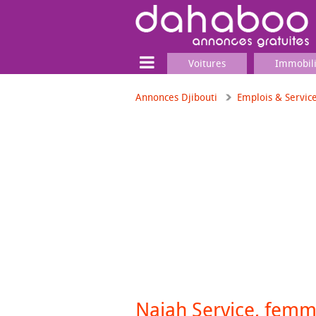
Voitures
Immobil
Annonces Djibouti
Emplois & Servic
Terrain
Locaux commerciaux
Emplois & Services
Emplois
Services
Matériel professionnel
Najah Service, femm