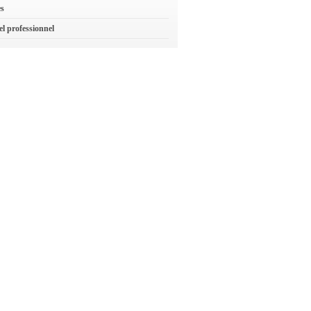
es
el professionnel