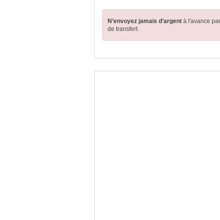
N’envoyez jamais d’argent
à l'avance pa
de transfert.