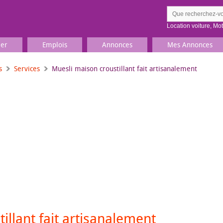
Location voiture
,
Mo
ier
Emplois
Annonces
Mes Annonces
s
Services
Muesli maison croustillant fait artisanalement
Comment ç
Prenez une jolie photo du
Décrivez 
TV, Image & Son, Photo
Loisirs et sports
Sports
,
Livres
Jeux & jouets
Films, musique
illant fait artisanalement