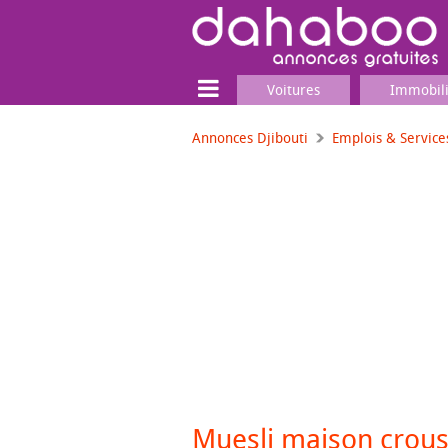
Voitures
Immobil
Annonces Djibouti
Emplois & Service
Terrain
Locaux commerciaux
Emplois & Services
Emplois
Services
Matériel professionnel
Muesli maison croust