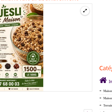
Caté
I
Maison
Maison
Terrai