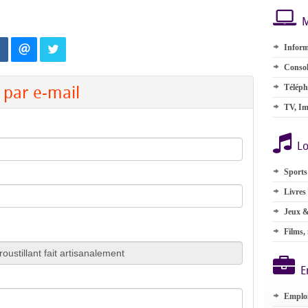
M
Inform
Consol
par e-mail
Téléph
TV, Im
Lo
Sports
Livres
Jeux &
Films,
E
Emplo