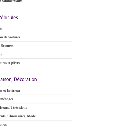
x commerciaux
Véhicules
es
on de voitures
 Scooters
ux
ires et pièces
aison, Décoration
s et Intérieur
oménager
iseurs
,
Télévisions
nts, Chaussures, Mode
oires