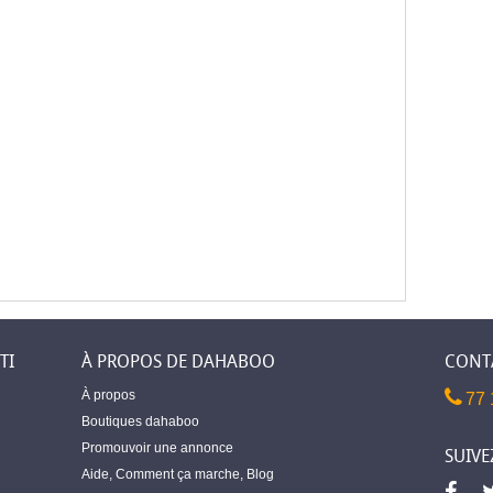
TI
À PROPOS DE DAHABOO
CONT
À propos
77 
Boutiques dahaboo
Promouvoir une annonce
SUIVE
Aide
,
Comment ça marche
,
Blog