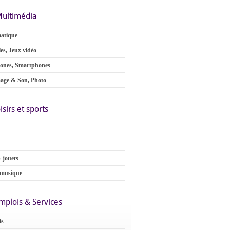
ultimédia
atique
es, Jeux vidéo
ones, Smartphones
age & Son, Photo
isirs et sports
 jouets
 musique
mplois & Services
is