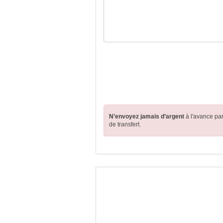
N’envoyez jamais d’argent
à l'avance pa
de transfert.