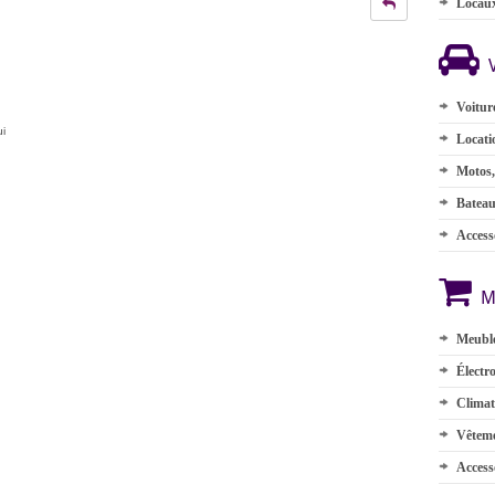
Locau
Voitur
ui
Locati
Motos,
Batea
Accesso
M
Meuble
Électr
Climat
Vêteme
Access