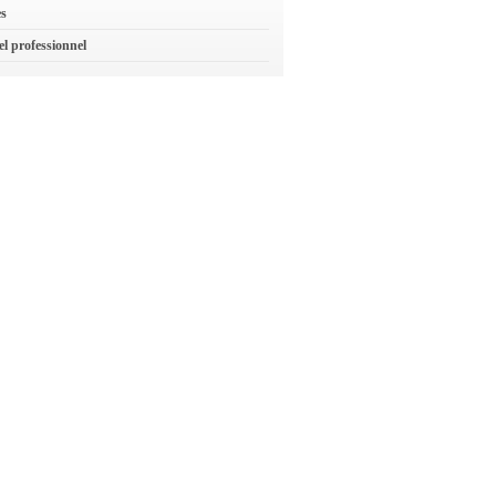
es
el professionnel