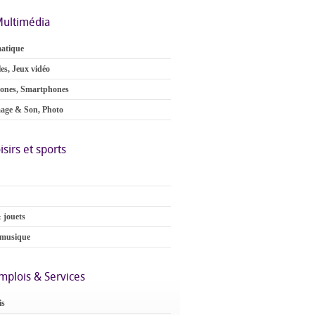
ultimédia
atique
es, Jeux vidéo
ones, Smartphones
age & Son, Photo
isirs et sports
 jouets
 musique
mplois & Services
is