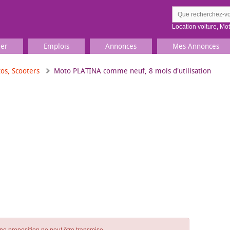
Location voiture
,
Mo
ier
Emplois
Annonces
Mes Annonces
os, Scooters
Moto PLATINA comme neuf, 8 mois d'utilisation
Comment ç
Prenez une jolie photo du
Décrivez 
TV, Image & Son, Photo
Loisirs et sports
Sports
,
Livres
Jeux & jouets
Films, musique