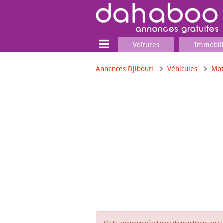
Voitures
Immobil
Annonces Djibouti
Véhicules
Mot
Terrain
Locaux commerciaux
Emplois & Services
Emplois
Services
Matériel professionnel