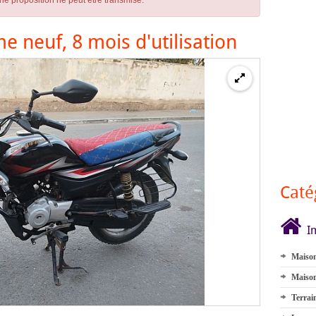
ne proposition ne peut être transmise.
neuf, 8 mois d'utilisation
Caté
I
Maison
Maison
Terrai