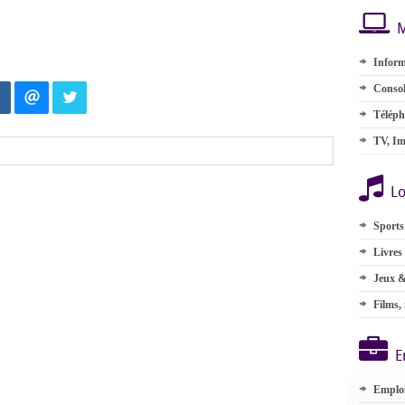
M
Inform
Consol
Téléph
TV, Im
Lo
Sports
Livres
Jeux &
Films,
E
Emplo