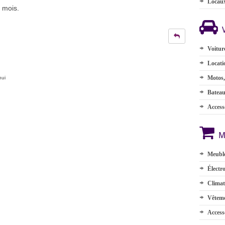
Locau
8 mois.
Voitur
Locati
Motos,
hui
Batea
Accesso
M
Meuble
Électr
Climat
Vêteme
Access