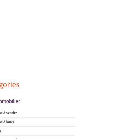
gories
mmobilier
s à vendre
s à louer
n