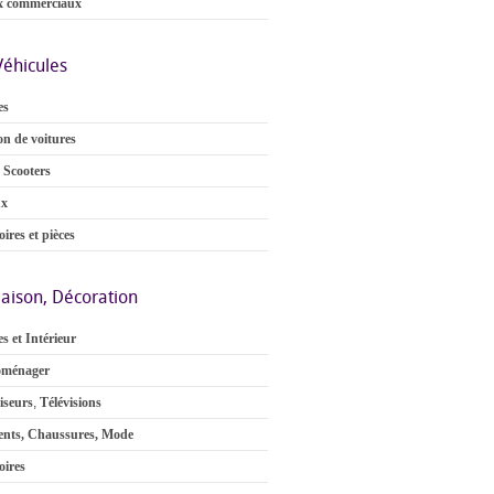
x commerciaux
Véhicules
es
on de voitures
 Scooters
ux
ires et pièces
aison, Décoration
s et Intérieur
oménager
iseurs
,
Télévisions
nts, Chaussures, Mode
oires