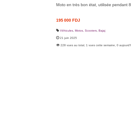
Moto en très bon état, utilisée pendant 
195 000 FDJ
Véhicules
,
Motos, Scooters
,
Bajaj
21 juin 2025
228 vues au total, 1 vues cette semaine, 0 aujourd'