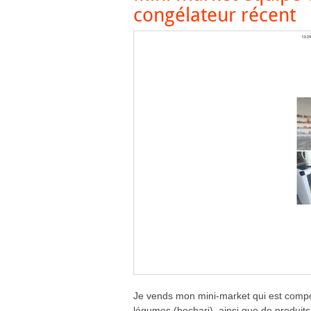
congélateur récent
Je vends mon mini-market qui est compos
légumes (bochari), ainsi que de produit