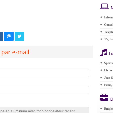
M
Inform
Consol
Téléph
TV, Im
par e-mail
Lo
Sports
Livres
Jeux &
Films,
E
Emplo