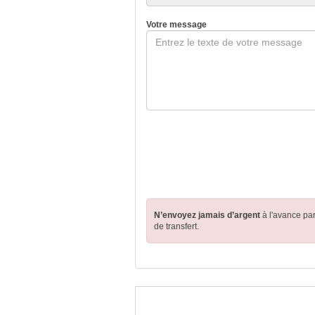
Votre message
N’envoyez jamais d’argent
à l'avance pa
de transfert.