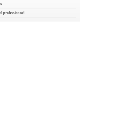
es
el professionnel