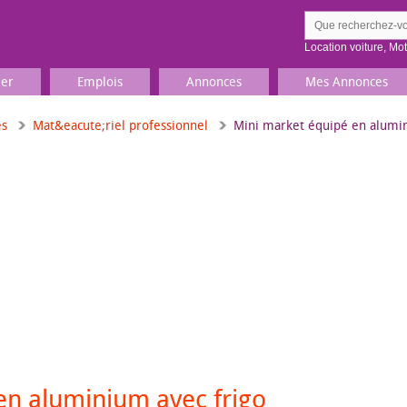
Location voiture
,
Mo
ier
Emplois
Annonces
Mes Annonces
es
Mat&eacute;riel professionnel
Mini market équipé en alumin
Comment ç
Prenez une jolie photo du
Décrivez 
TV, Image & Son, Photo
Loisirs et sports
Sports
,
Livres
Jeux & jouets
Films, musique
en aluminium avec frigo