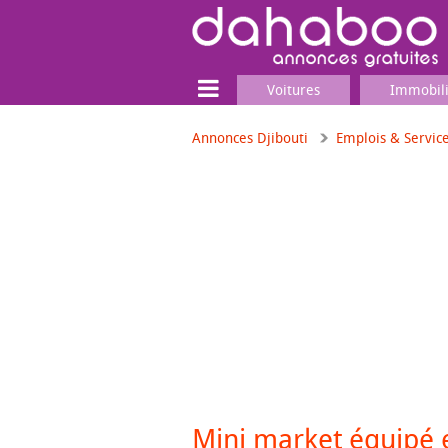
Voitures
Immobil
Annonces Djibouti
Emplois & Servic
Terrain
Locaux commerciaux
Emplois & Services
Emplois
Services
Matériel professionnel
Mini market équipé 