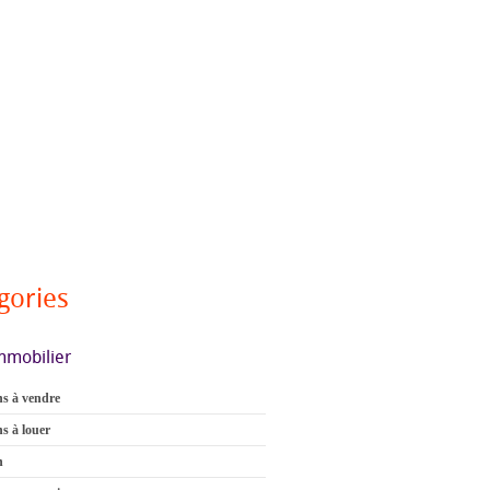
gories
mmobilier
s à vendre
s à louer
n