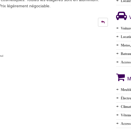
Locau
 Prix légèrement négociable.
Voitur
Locati
Motos,
Batea
hui
Accesso
M
Meuble
Électr
Climat
Vêteme
Access