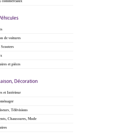
x commerciaux
Véhicules
es
on de voitures
 Scooters
ux
ires et pièces
aison, Décoration
s et Intérieur
oménager
iseurs
,
Télévisions
nts, Chaussures, Mode
oires