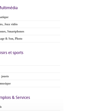
ultimédia
atique
es, Jeux vidéo
ones, Smartphones
age & Son, Photo
isirs et sports
 jouets
 musique
mplois & Services
is