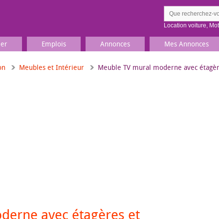
Location voiture
,
Mo
ier
Emplois
Annonces
Mes Annonces
on
Meubles et Intérieur
Meuble TV mural moderne avec étagère
Comment ç
Prenez une jolie photo du
Décrivez 
TV, Image & Son, Photo
Loisirs et sports
Sports
,
Livres
Jeux & jouets
Films, musique
derne avec étagères et