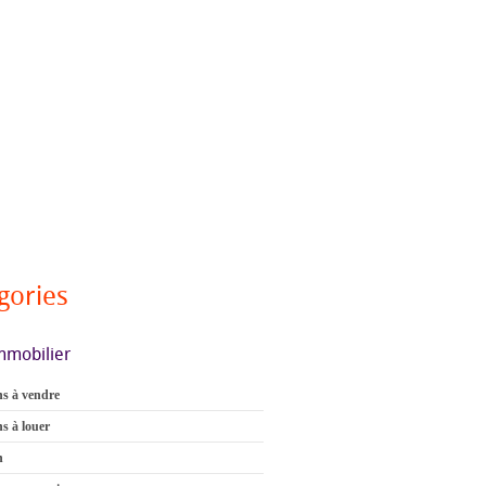
gories
mmobilier
s à vendre
s à louer
n