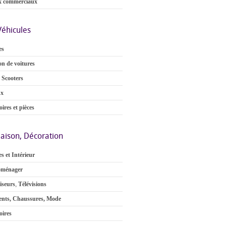
x commerciaux
Véhicules
es
on de voitures
 Scooters
ux
ires et pièces
aison, Décoration
s et Intérieur
oménager
iseurs
,
Télévisions
nts, Chaussures, Mode
oires