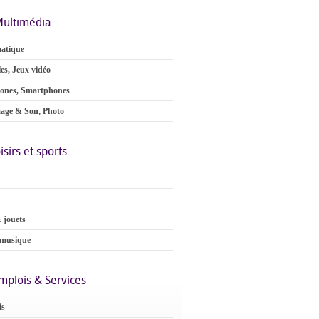
ultimédia
atique
es, Jeux vidéo
ones, Smartphones
age & Son, Photo
isirs et sports
 jouets
 musique
mplois & Services
is