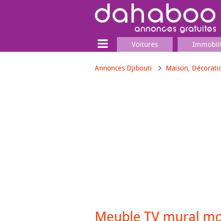
Voitures
Immobil
Annonces Djibouti
Maison, Décorati
Terrain
Locaux commerciaux
Emplois & Services
Emplois
Services
Matériel professionnel
Meuble TV mural mo