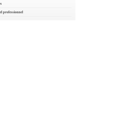
es
el professionnel