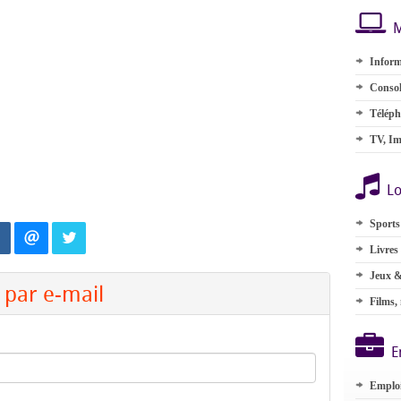
M
Inform
Consol
Téléph
TV, Im
Lo
Sports
Livres
Jeux &
par e-mail
Films,
E
Emplo