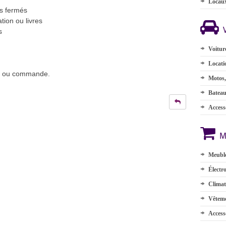
Locau
s fermés
tion ou livres
s
Voitur
Locati
ns ou commande.
Motos,
Batea
Accesso
M
Meuble
Électr
Climat
Vêteme
Access