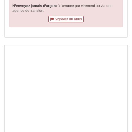
N’envoyez jamais d’argent
à l'avance par virement
ou via une
agence de transfert.
Signaler un abus