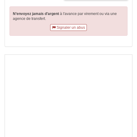
N’envoyez jamais d’argent
à l'avance par virement
ou via une
agence de transfert.
Signaler un abus