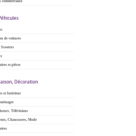
x commerciaux
Véhicules
es
on de voitures
 Scooters
ux
ires et pièces
aison, Décoration
s et Intérieur
oménager
iseurs
,
Télévisions
nts, Chaussures, Mode
oires