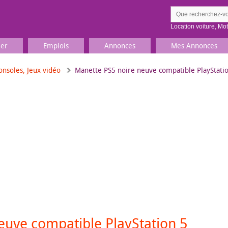
Location voiture
,
Mo
ier
Emplois
Annonces
Mes Annonces
onsoles, Jeux vidéo
Manette PS5 noire neuve compatible PlayStati
Comment ç
Prenez une jolie photo du
Décrivez 
TV, Image & Son, Photo
Loisirs et sports
Sports
,
Livres
Jeux & jouets
Films, musique
euve compatible PlayStation 5