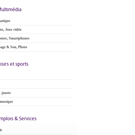
ultimédia
atique
es, Jeux vidéo
ones, Smartphones
age & Son, Photo
isirs et sports
 jouets
 musique
mplois & Services
is