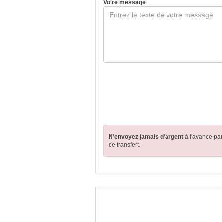
Votre message
N’envoyez jamais d’argent
à l'avance pa
de transfert.