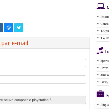
M
Inform
Consol
Téléph
TV, Im
par e-mail
Lo
Sports
Livres
Jeux &
Films,
E
Emplo