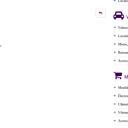
Locau
Voitur
Locati
Motos,
ui
Batea
Accesso
M
Meuble
Électr
Climat
Vêteme
Access