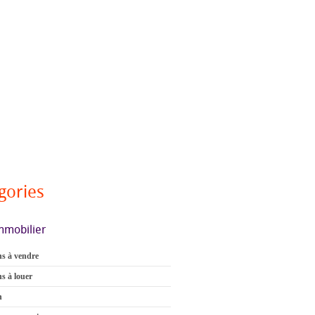
gories
mmobilier
s à vendre
s à louer
n