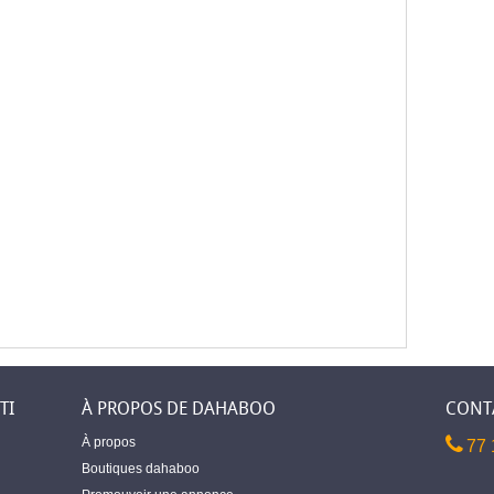
TI
À PROPOS DE DAHABOO
CONT
À propos
77 
Boutiques dahaboo