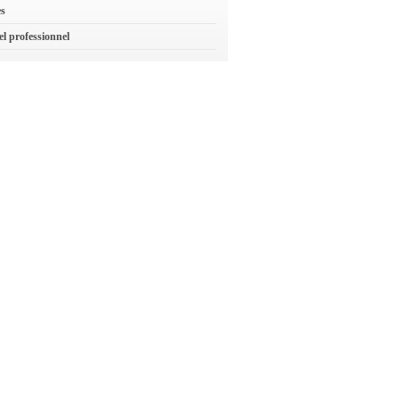
es
el professionnel