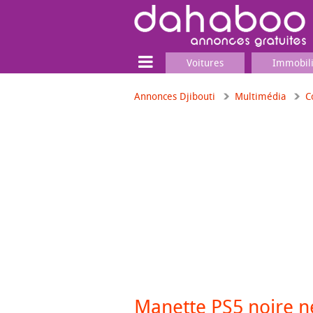
Voitures
Immobil
Annonces Djibouti
Multimédia
C
Terrain
Locaux commerciaux
Emplois & Services
Emplois
Services
Matériel professionnel
Manette PS5 noire n