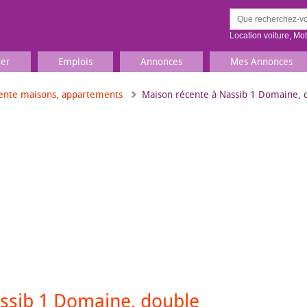
Location voiture
,
Mo
ier
Emplois
Annonces
Mes Annonces
ente maisons, appartements
Maison récente à Nassib 1 Domaine, d
Comment ç
Prenez une jolie photo du
Décrivez 
TV, Image & Son, Photo
Loisirs et sports
Sports
,
Livres
Jeux & jouets
Films, musique
ssib 1 Domaine, double