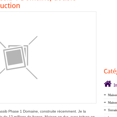
ruction
Caté
I
Maison
Maison
Terrai
ssib Phase 1 Domaine, construite récemment. Je la
 de 12 millions de francs. Maison en dur, avec toiture en