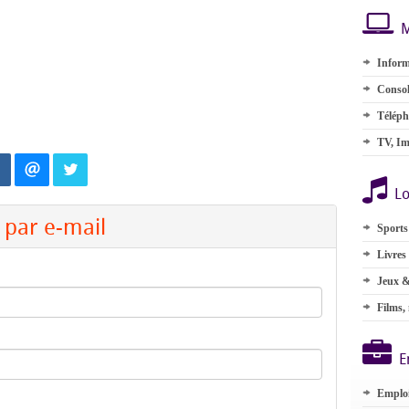
M
Inform
Consol
Téléph
TV, Im
Lo
par e-mail
Sports
Livres
Jeux &
Films,
E
Emplo