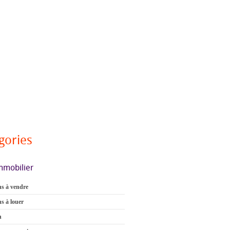
gories
mmobilier
s à vendre
s à louer
n