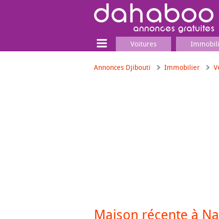
Voitures
Immobil
Annonces Djibouti
Immobilier
V
Terrain
Locaux commerciaux
Emplois & Services
Emplois
Services
Matériel professionnel
Maison récente à Na