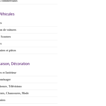
x commerciaux
Véhicules
es
on de voitures
 Scooters
ux
ires et pièces
aison, Décoration
s et Intérieur
oménager
iseurs
,
Télévisions
nts, Chaussures, Mode
oires