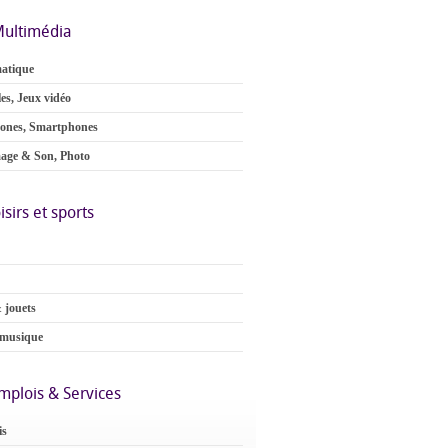
ultimédia
atique
es, Jeux vidéo
ones, Smartphones
age & Son, Photo
isirs et sports
 jouets
 musique
mplois & Services
is