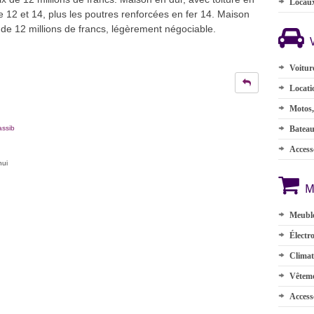
Locau
de 12 et 14, plus les poutres renforcées en fer 14. Maison
 de 12 millions de francs, légèrement négociable.
Voitur
Locati
Motos,
assib
Batea
Accesso
hui
M
Meuble
Électr
Climat
Vêteme
Access