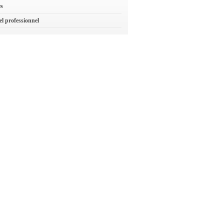
es
el professionnel