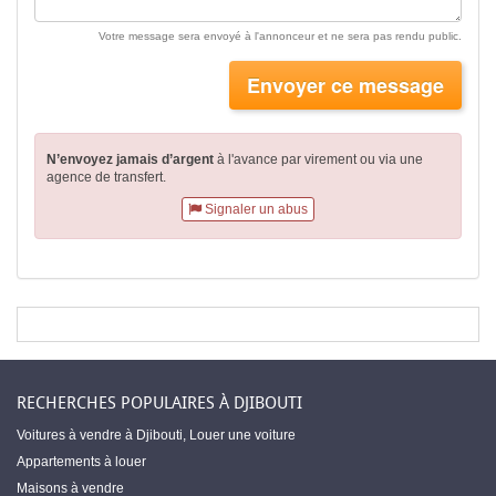
Votre message sera envoyé à l'annonceur et ne sera pas rendu public.
Envoyer ce message
N’envoyez jamais d’argent
à l'avance par virement
ou via une
agence de transfert.
Signaler un abus
RECHERCHES POPULAIRES À DJIBOUTI
Voitures à vendre à Djibouti
,
Louer une voiture
Appartements à louer
Maisons à vendre