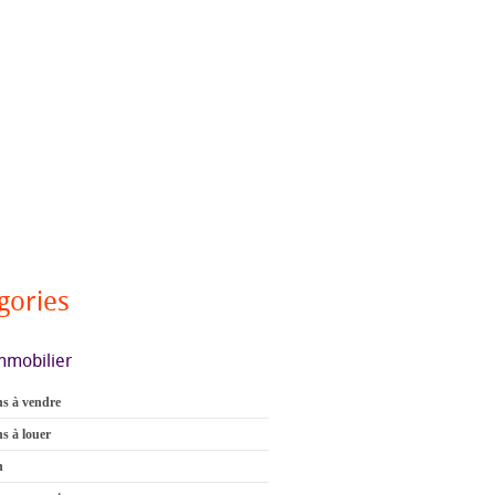
gories
mmobilier
s à vendre
s à louer
n