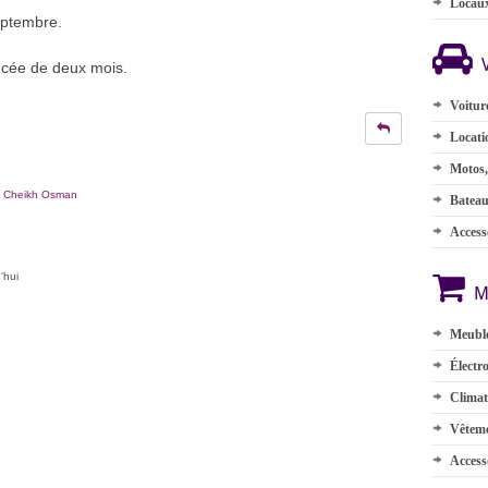
Locau
eptembre.
ncée de deux mois.
Voitur
Locati
Motos,
a Cheikh Osman
Batea
Accesso
'hui
M
Meuble
Électr
Climat
Vêteme
Access