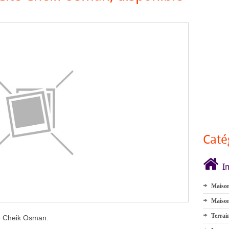
Caté
I
Maison
Maison
Terrai
té Cheik Osman.