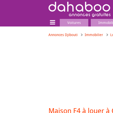
Voitures
Immobil
Annonces Djibouti
Immobilier
L
Terrain
Locaux commerciaux
Emplois & Services
Emplois
Services
Matériel professionnel
Maison F4 à louer à 