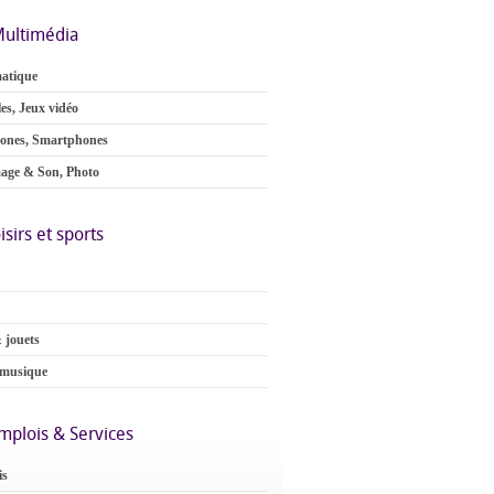
ultimédia
atique
es, Jeux vidéo
ones, Smartphones
age & Son, Photo
isirs et sports
 jouets
 musique
mplois & Services
is