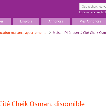
Location voiture
,
Mo
ier
Emplois
Annonces
Mes Annonces
ocation maisons, appartements
Maison F4 à louer à Cité Cheik Os
Comment ç
Prenez une jolie photo du
Décrivez 
TV, Image & Son, Photo
Loisirs et sports
Sports
,
Livres
Jeux & jouets
Films, musique
Cité Cheik Osman, disponible