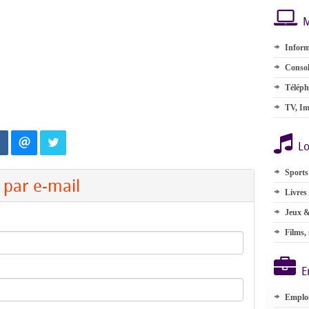
M
Inform
Consol
Téléph
TV, Im
Lo
Sports
par e-mail
Livres
Jeux &
Films,
E
Emplo