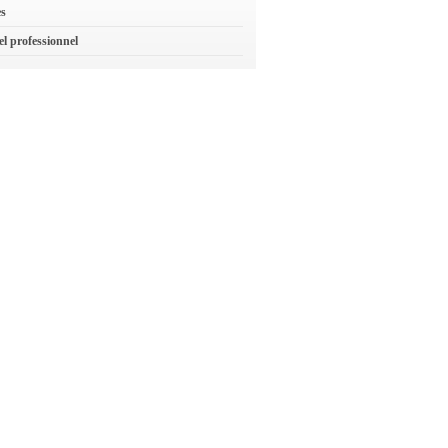
es
el professionnel