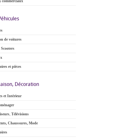
x commerciaux
Véhicules
es
on de voitures
 Scooters
ux
ires et pièces
aison, Décoration
s et Intérieur
oménager
iseurs
,
Télévisions
nts, Chaussures, Mode
oires