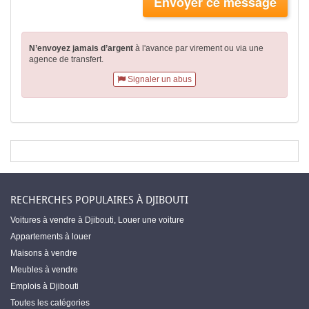
Envoyer ce message
N’envoyez jamais d’argent
à l'avance par virement
ou via une
agence de transfert.
Signaler un abus
RECHERCHES POPULAIRES À DJIBOUTI
Voitures à vendre à Djibouti
,
Louer une voiture
Appartements à louer
Maisons à vendre
Meubles à vendre
Emplois à Djibouti
Toutes les catégories