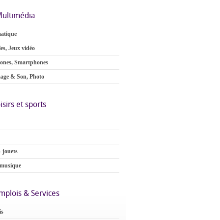
ultimédia
atique
es, Jeux vidéo
ones, Smartphones
age & Son, Photo
isirs et sports
 jouets
 musique
mplois & Services
is