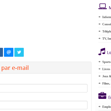
M
Inform
Consol
Téléph
TV, Im
Lo
Sports
par e-mail
Livres
Jeux &
Films,
E
Emplo