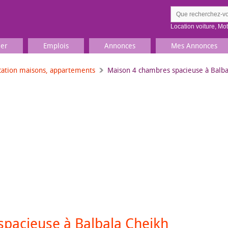
Location voiture
,
Mo
ier
Emplois
Annonces
Mes Annonces
cation maisons, appartements
Maison 4 chambres spacieuse à Balb
Comment ç
Prenez une jolie photo du
Décrivez 
TV, Image & Son, Photo
Loisirs et sports
Sports
,
Livres
Jeux & jouets
Films, musique
pacieuse à Balbala Cheikh