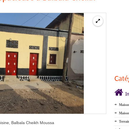
Caté
I
Maison
Maison
Terrai
cuisine, Balbala Cheikh Moussa