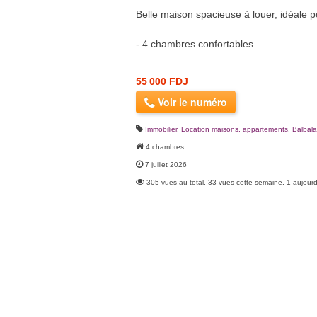
Belle maison spacieuse à louer, idéale p
- 4 chambres confortables
55 000 FDJ
Voir le numéro
Immobilier
,
Location maisons, appartements
,
Balbal
4 chambres
7 juillet 2026
305 vues au total, 33 vues cette semaine, 1 aujourd