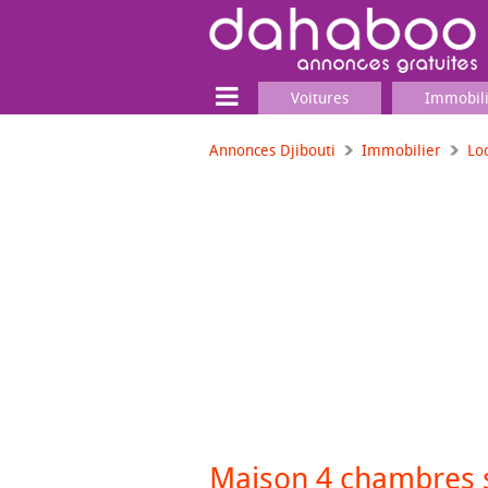
Voitures
Immobil
Annonces Djibouti
Immobilier
Lo
Terrain
Locaux commerciaux
Emplois & Services
Emplois
Services
Matériel professionnel
Maison 4 chambres s