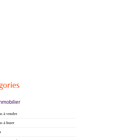
gories
mmobilier
s à vendre
s à louer
n