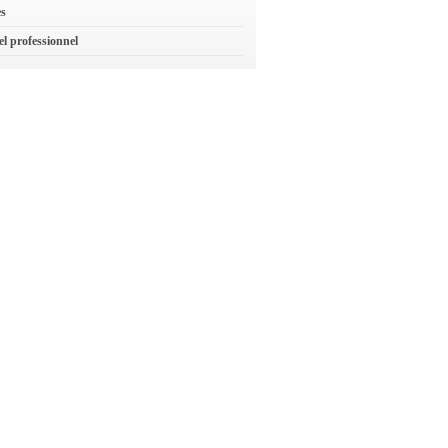
es
el professionnel