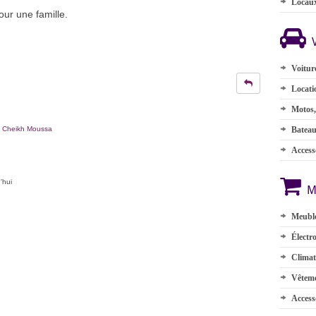
Locau
our une famille.
Voitur
Locati
Motos,
a Cheikh Moussa
Batea
Accesso
'hui
M
Meuble
Électr
Climat
Vêteme
Access