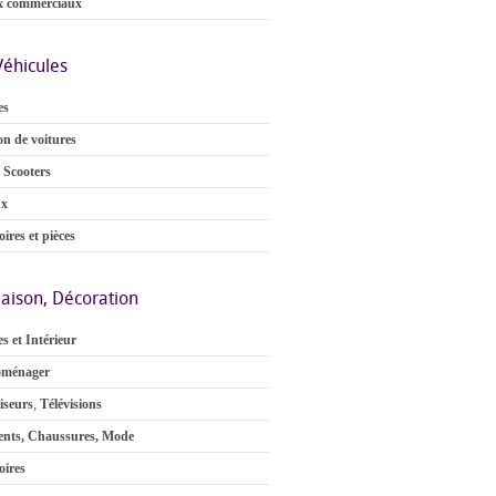
x commerciaux
Véhicules
es
on de voitures
 Scooters
ux
ires et pièces
aison, Décoration
s et Intérieur
oménager
iseurs
,
Télévisions
nts, Chaussures, Mode
oires