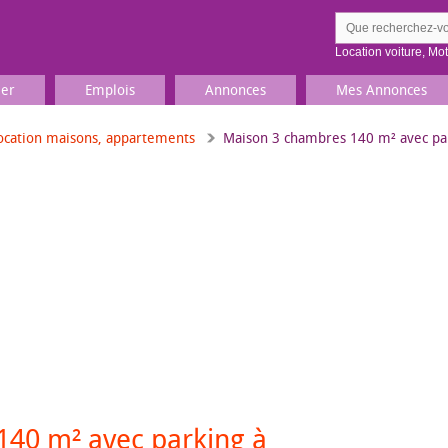
Location voiture
,
Mo
ier
Emplois
Annonces
Mes Annonces
ocation maisons, appartements
Maison 3 chambres 140 m² avec pa
Comment ç
Prenez une jolie photo du
Décrivez 
TV, Image & Son, Photo
Loisirs et sports
Sports
,
Livres
Jeux & jouets
Films, musique
40 m² avec parking à