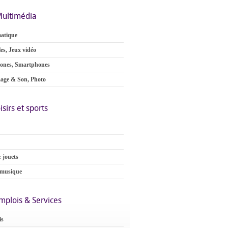
ultimédia
atique
es, Jeux vidéo
ones, Smartphones
age & Son, Photo
isirs et sports
 jouets
 musique
mplois & Services
is