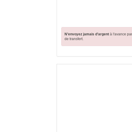
N’envoyez jamais d’argent
à l'avance pa
de transfert.