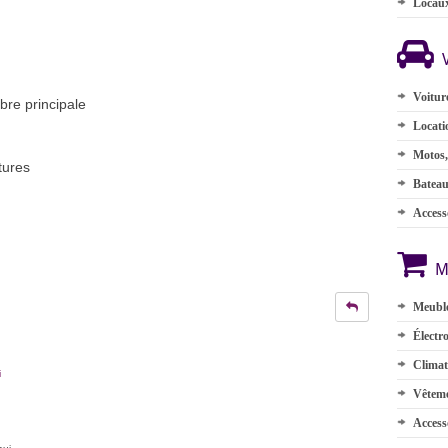
Locau
Voitur
mbre principale
Locati
Motos,
tures
Batea
Accesso
M
Meuble
Électr
Climat
i
Vêteme
Access