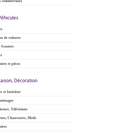
x commerciaux
Véhicules
es
on de voitures
 Scooters
ux
ires et pièces
aison, Décoration
s et Intérieur
oménager
iseurs
,
Télévisions
nts, Chaussures, Mode
oires