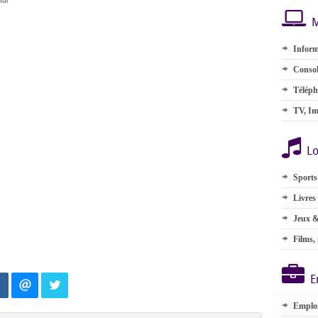
hui
M
Inform
Consol
Téléph
TV, Im
Lo
Sports
Livres
Jeux &
Films,
E
Emplo