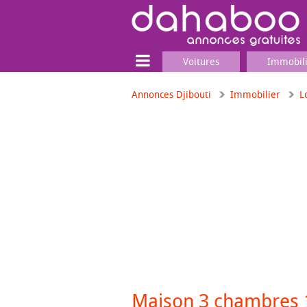
Voitures
Immobil
Annonces Djibouti
Immobilier
L
Terrain
Locaux commerciaux
Emplois & Services
Emplois
Services
Matériel professionnel
Maison 3 chambres 1