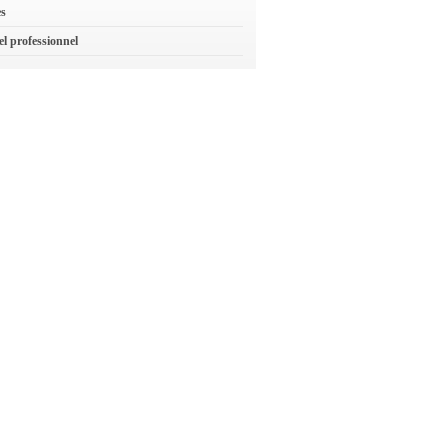
es
el professionnel