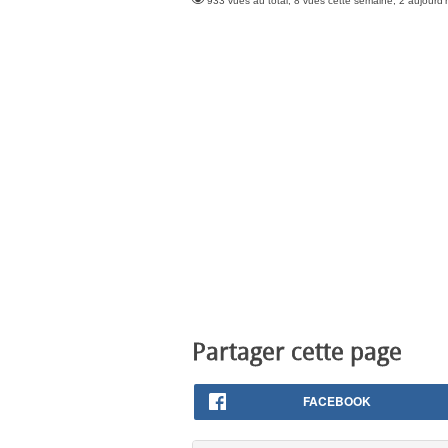
933 vues au total, 8 vues cette semaine, 2 aujourd'
Partager cette page
FACEBOOK