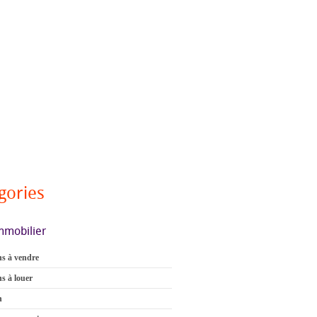
gories
mmobilier
s à vendre
s à louer
n