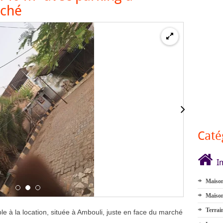
rché
Premium
Caté
I
Maison
Maison
Terrai
e à la location, située à Ambouli, juste en face du marché