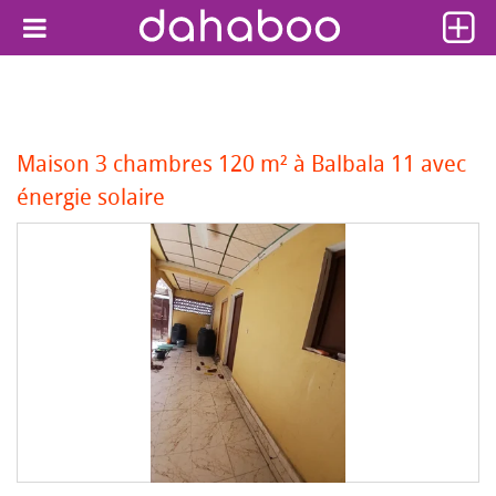
Maison 3 chambres 120 m² à Balbala 11 avec
énergie solaire