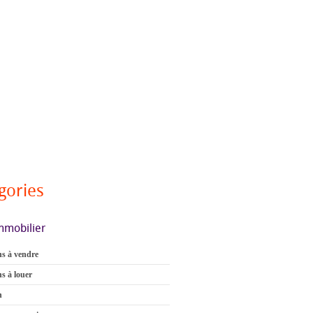
gories
mmobilier
s à vendre
s à louer
n