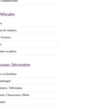
x commerciaux
Véhicules
es
on de voitures
 Scooters
ux
ires et pièces
aison, Décoration
s et Intérieur
oménager
iseurs
,
Télévisions
nts, Chaussures, Mode
oires