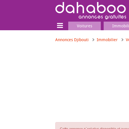
Voitures
Immobil
Annonces Djibouti
Immobilier
V
Terrain
Locaux commerciaux
Emplois & Services
Emplois
Services
Matériel professionnel