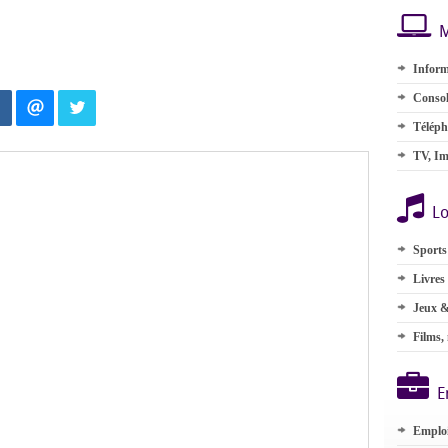
M
Inform
Consol
Téléph
TV, Im
Lo
Sports
Livres
Jeux &
Films,
E
Emplo