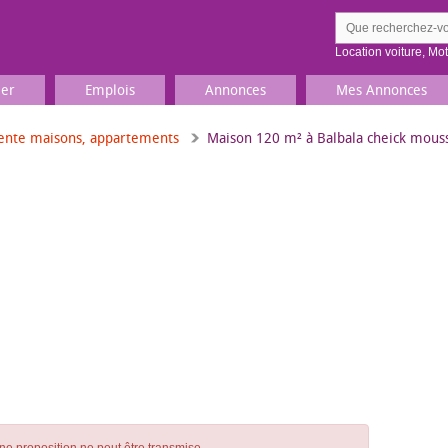
Location voiture
,
Mo
ier
Emplois
Annonces
Mes Annonces
ente maisons, appartements
Maison 120 m² à Balbala cheick mous
Comment ç
Prenez une jolie photo du
Décrivez 
TV, Image & Son, Photo
Loisirs et sports
Sports
,
Livres
Jeux & jouets
Films, musique