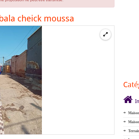
ne proposition ne peut être transmise.
bala cheick moussa
Caté
I
Maison
Maison
Terrai