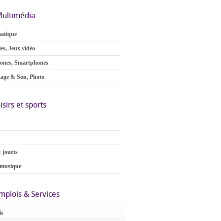
ultimédia
atique
es, Jeux vidéo
ones, Smartphones
age & Son, Photo
isirs et sports
 jouets
 musique
mplois & Services
is