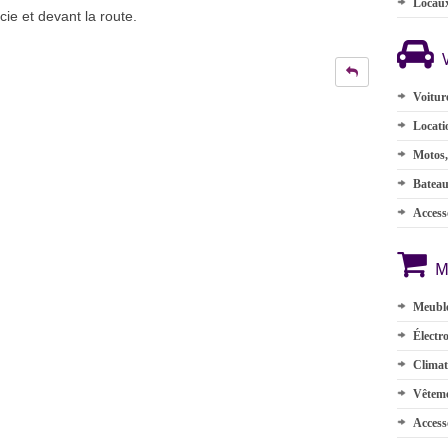
Locau
ie et devant la route.
Voitur
Locati
Motos,
Batea
Accesso
M
Meuble
Électr
Climat
Vêteme
Access