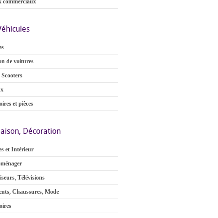
x commerciaux
Véhicules
es
on de voitures
 Scooters
ux
ires et pièces
aison, Décoration
s et Intérieur
oménager
iseurs
,
Télévisions
nts, Chaussures, Mode
oires