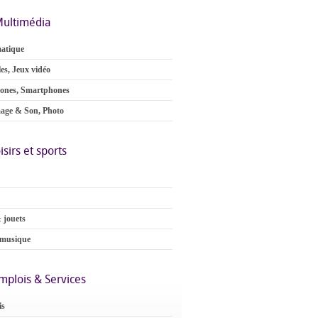
ultimédia
atique
es, Jeux vidéo
ones, Smartphones
age & Son, Photo
isirs et sports
 jouets
 musique
mplois & Services
is