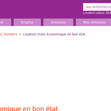
Location voiture
,
Mo
ier
Emplois
Annonces
Mes Annonces
s, Scooters
Location moto économique en bon état
Comment ç
Prenez une jolie photo du
Décrivez 
TV, Image & Son, Photo
Loisirs et sports
Sports
,
Livres
Jeux & jouets
Films, musique
omique en bon état