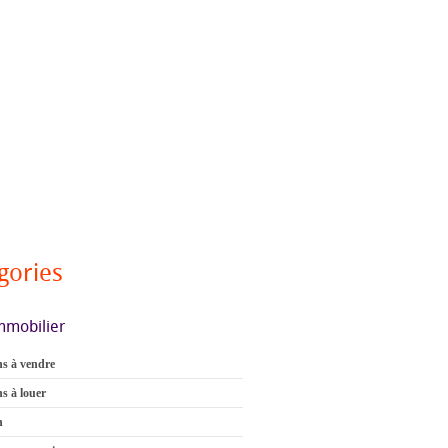
gories
mmobilier
s à vendre
s à louer
n