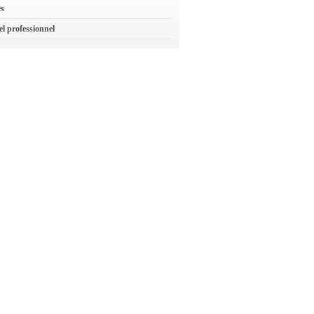
es
el professionnel