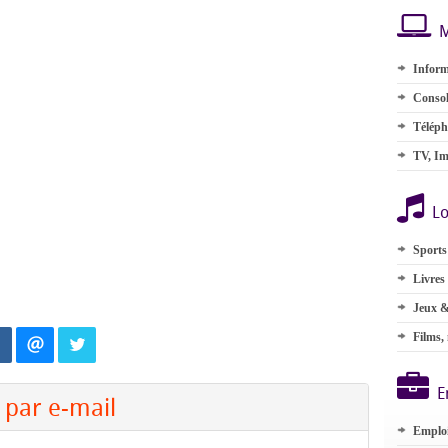
M
Inform
Consol
Téléph
TV, Im
Lo
Sports
Livres
Jeux &
Films,
E
par e-mail
Emplo