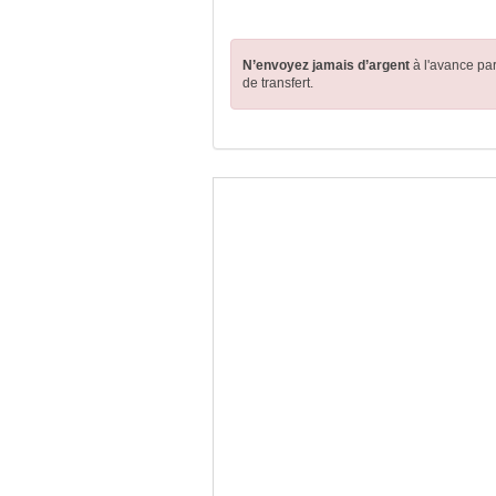
N’envoyez jamais d’argent
à l'avance pa
de transfert.