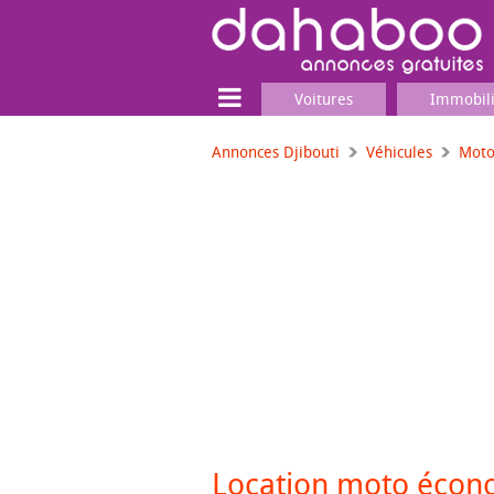
Voitures
Immobil
Annonces Djibouti
Véhicules
Moto
Terrain
Locaux commerciaux
Emplois & Services
Emplois
Services
Matériel professionnel
Location moto écon