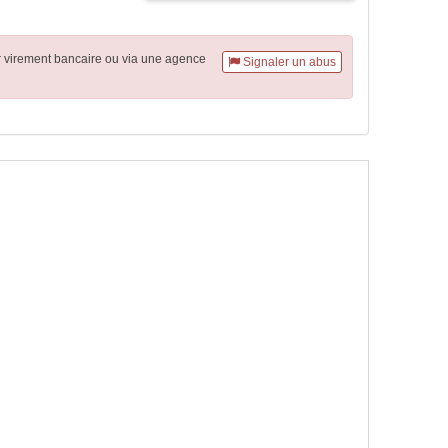
r virement
bancaire
ou via une agence
Signaler un abus