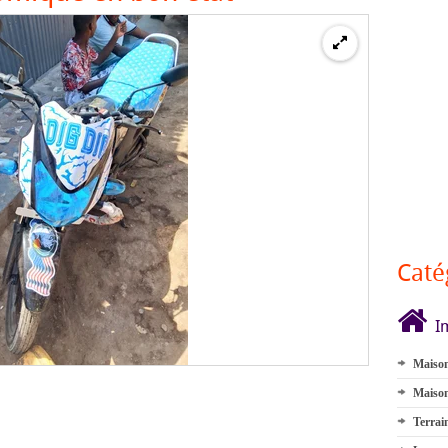
Caté
I
Maison
Maison
Terrai