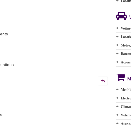
Locau
Voitur
ments
Locati
Motos,
Batea
Accesso
mations.
M
Meuble
Électr
Climat
hui
Vêteme
Access