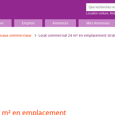
Location voiture
,
Mo
ier
Emplois
Annonces
Mes Annonces
ocaux commerciaux
Local commercial 24 m² en emplacement straté
Comment ç
Prenez une jolie photo du
Décrivez 
TV, Image & Son, Photo
Loisirs et sports
Sports
,
Livres
Jeux & jouets
Films, musique
4 m² en emplacement