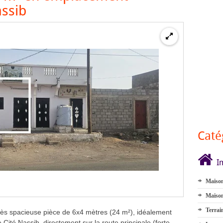
assib
Caté
I
Maison
Maison
Terrai
très spacieuse pièce de 6x4 mètres (24 m²), idéalement
ité Nassib, directement sur la route principale (forte