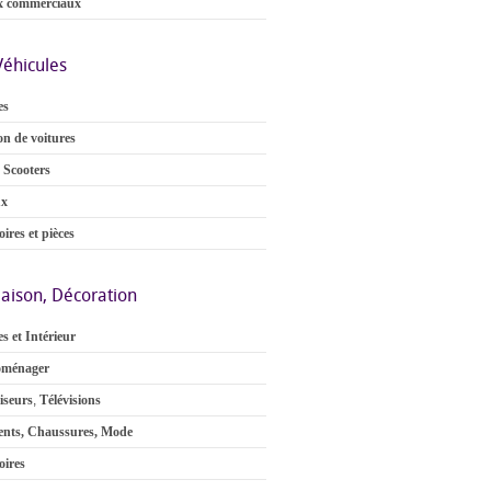
x commerciaux
Véhicules
es
on de voitures
 Scooters
ux
ires et pièces
aison, Décoration
s et Intérieur
oménager
iseurs
,
Télévisions
nts, Chaussures, Mode
oires