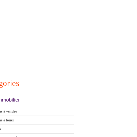
gories
mmobilier
s à vendre
s à louer
n