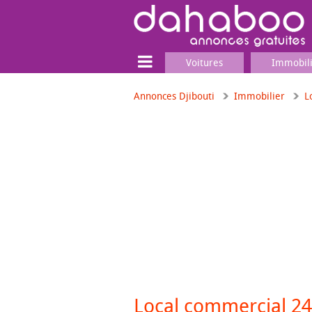
Voitures
Immobil
Annonces Djibouti
Immobilier
L
Terrain
Locaux commerciaux
Emplois & Services
Emplois
Services
Matériel professionnel
Local commercial 2