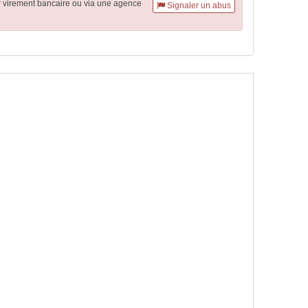
r virement
bancaire
ou via une agence
Signaler un abus