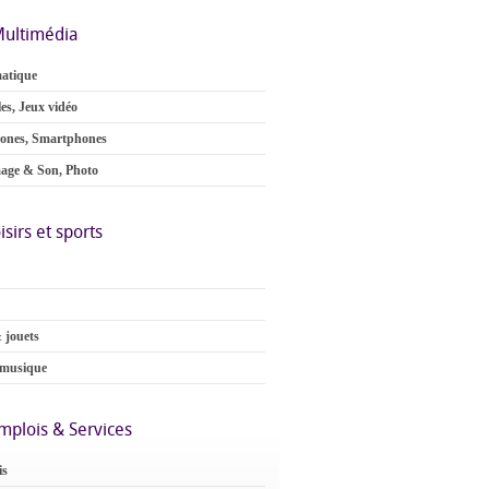
ultimédia
atique
es, Jeux vidéo
ones, Smartphones
age & Son, Photo
isirs et sports
 jouets
 musique
mplois & Services
is