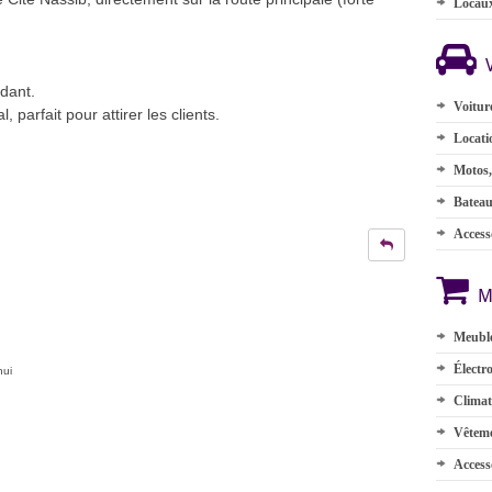
Locau
dant.
Voitur
parfait pour attirer les clients.
Locati
Motos,
Batea
Accesso
M
Meuble
Électr
hui
Climat
Vêteme
Access