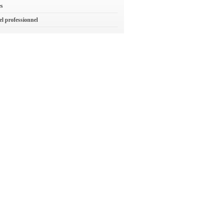
es
el professionnel