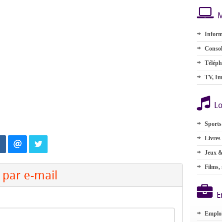
M
Inform
Consol
Téléph
TV, Im
Lo
Sports
Livres
Jeux &
Films,
par e-mail
E
Emplo