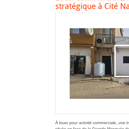
stratégique à Cité N
À louer pour activité commerciale, une 
située en face de la Grande Mosquée de C