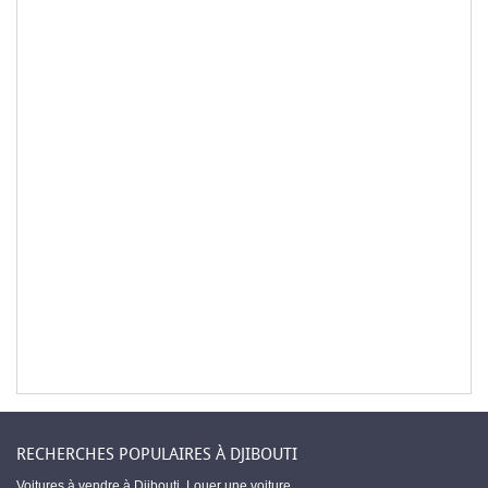
RECHERCHES POPULAIRES À DJIBOUTI
Voitures à vendre à Djibouti
,
Louer une voiture