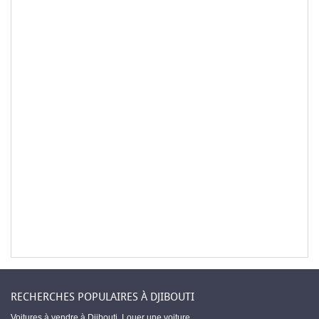
RECHERCHES POPULAIRES À DJIBOUTI
Voitures à vendre à Djibouti
,
Louer une voiture