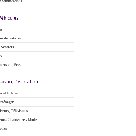
x commerciaux
Véhicules
es
on de voitures
 Scooters
ux
ires et pièces
aison, Décoration
s et Intérieur
oménager
iseurs
,
Télévisions
nts, Chaussures, Mode
oires