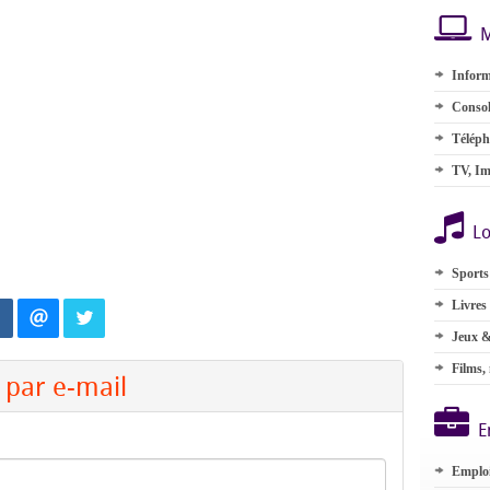
M
Inform
Consol
Téléph
TV, Im
Lo
Sports
Livres
Jeux &
Films,
par e-mail
E
Emplo