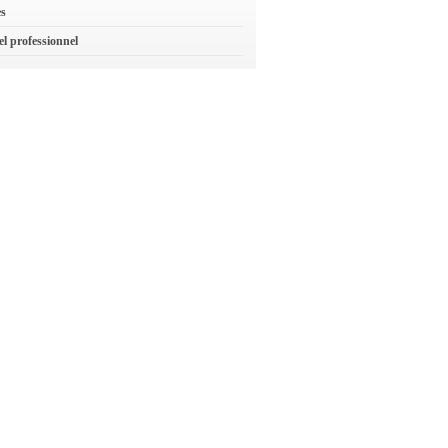
es
el professionnel