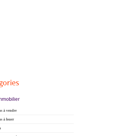
gories
mmobilier
s à vendre
s à louer
n