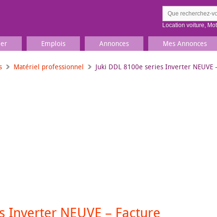
Location voiture
,
Mo
ier
Emplois
Annonces
Mes Annonces
s
Matériel professionnel
Juki DDL 8100e series Inverter NEUVE – 
Comment ç
Prenez une jolie photo du
Décrivez 
TV, Image & Son, Photo
Loisirs et sports
Sports
,
Livres
Jeux & jouets
Films, musique
s Inverter NEUVE – Facture