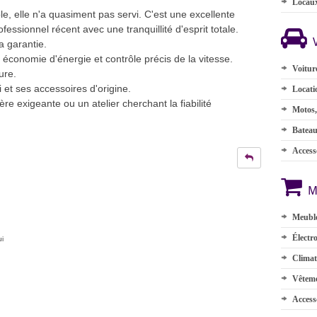
Locau
e, elle n'a quasiment pas servi. C'est une excellente
fessionnel récent avec une tranquillité d'esprit totale.
a garantie.
 économie d'énergie et contrôle précis de la vitesse.
Voitur
ure.
 et ses accessoires d'origine.
Locati
re exigeante ou un atelier cherchant la fiabilité
Motos,
Batea
Accesso
M
Meuble
Électr
ui
Climat
Vêteme
Access