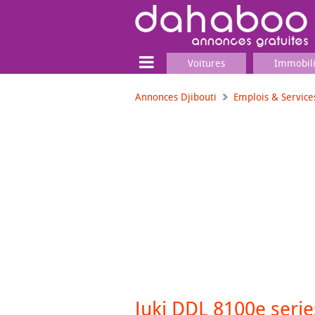
Voitures
Immobil
Annonces Djibouti
Emplois & Service
Terrain
Locaux commerciaux
Emplois & Services
Emplois
Services
Matériel professionnel
Juki DDL 8100e serie