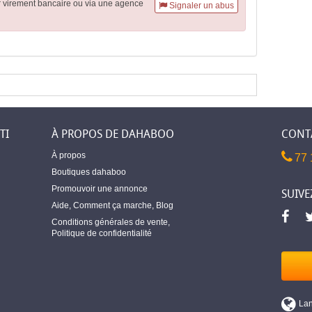
r virement
bancaire
ou via une agence
Signaler un abus
TI
À PROPOS DE DAHABOO
CONT
À propos
77 
Boutiques dahaboo
Promouvoir une annonce
SUIVE
Aide
,
Comment ça marche
,
Blog
Conditions générales de vente
,
Politique de confidentialité