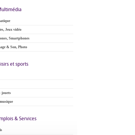
ultimédia
atique
es, Jeux vidéo
ones, Smartphones
age & Son, Photo
isirs et sports
 jouets
 musique
mplois & Services
is