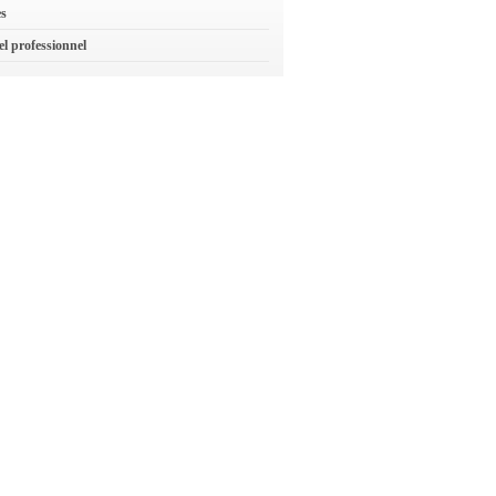
es
el professionnel