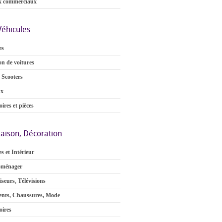
x commerciaux
Véhicules
es
on de voitures
 Scooters
ux
ires et pièces
aison, Décoration
s et Intérieur
oménager
iseurs
,
Télévisions
nts, Chaussures, Mode
oires