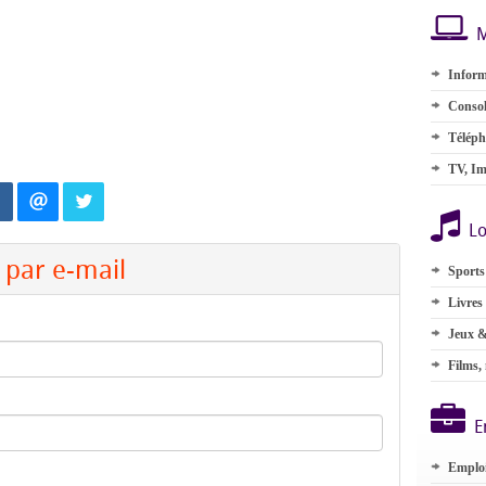
M
Inform
Consol
Téléph
TV, Im
Lo
par e-mail
Sports
Livres
Jeux &
Films,
E
Emplo