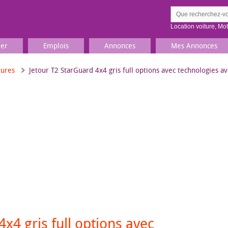
Location voiture
,
Mo
ier
Emplois
Annonces
Mes Annonces
tures
Jetour T2 StarGuard 4x4 gris full options avec technologies a
Comment ç
Prenez une jolie photo du
Décrivez 
TV, Image & Son, Photo
Loisirs et sports
Sports
,
Livres
Jeux & jouets
Films, musique
x4 gris full options avec