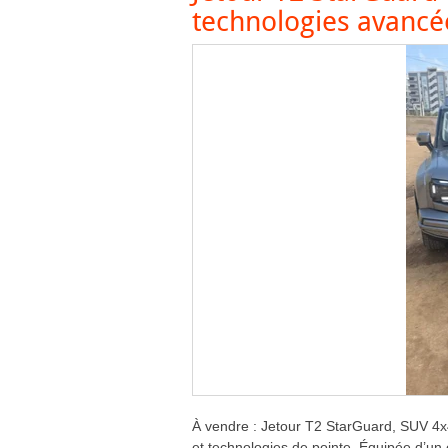
technologies avancé
À vendre : Jetour T2 StarGuard, SUV 4x4
et technologies de pointe. Équipée d’un é