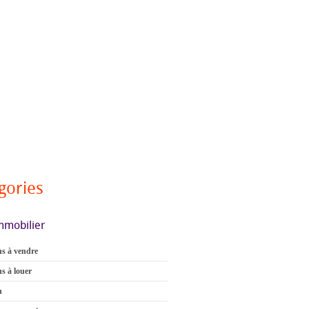
gories
mmobilier
s à vendre
s à louer
n