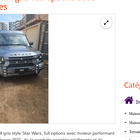
es
Caté
I
Maison
Maison
Terrai
 gris style Star Wars, full options avec moteur performant
cran 360°, de la conduite assistée intelligente et de