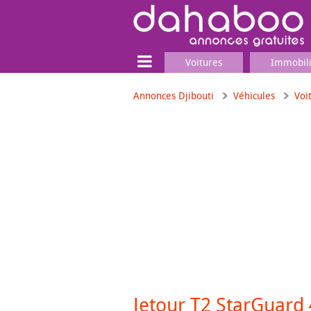
Voitures
Immobil
Annonces Djibouti
Véhicules
Voi
Terrain
Locaux commerciaux
Emplois & Services
Emplois
Services
Matériel professionnel
Jetour T2 StarGuard 4