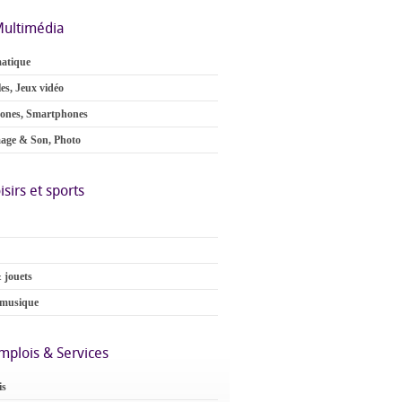
ultimédia
atique
es, Jeux vidéo
ones, Smartphones
age & Son, Photo
isirs et sports
 jouets
 musique
mplois & Services
is