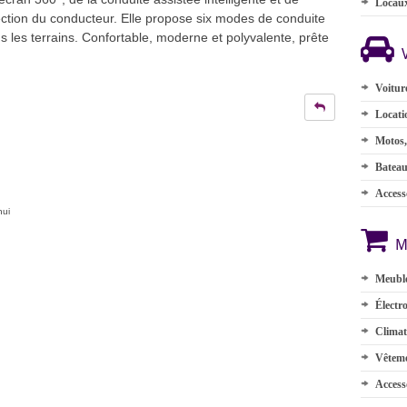
Locau
ction du conducteur. Elle propose six modes de conduite
us les terrains. Confortable, moderne et polyvalente, prête
Voitur
Locati
Motos,
Batea
Accesso
hui
M
Meuble
Électr
Climat
Vêteme
Access