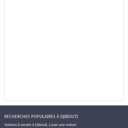
RECHERCHES POPULAIRES À DJIBOUTI
Voitures à vendre à Djibouti
,
Louer une voiture