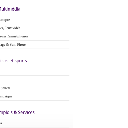
ultimédia
atique
es, Jeux vidéo
ones, Smartphones
age & Son, Photo
isirs et sports
 jouets
 musique
mplois & Services
is