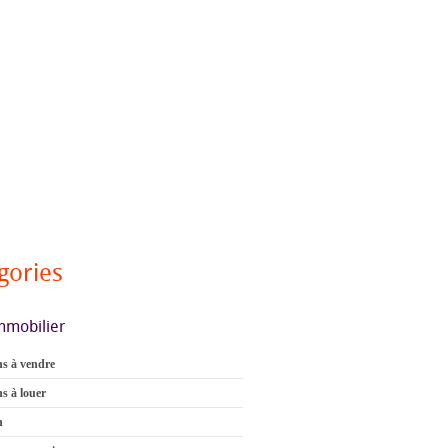
gories
mmobilier
s à vendre
s à louer
n