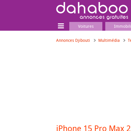
Voitures
Immobil
Annonces Djibouti
Multimédia
T
Terrain
Locaux commerciaux
Emplois & Services
Emplois
Services
Matériel professionnel
iPhone 15 Pro Max 2