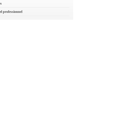
es
el professionnel