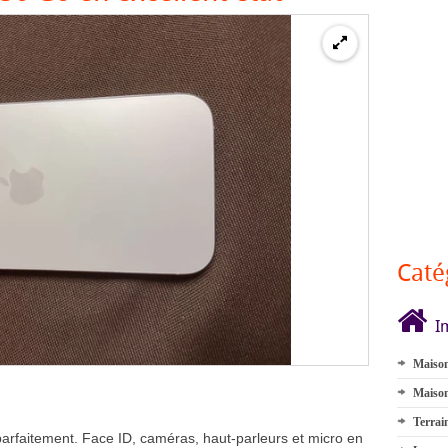
Caté
I
Maison
Maison
Terrai
parfaitement. Face ID, caméras, haut-parleurs et micro en