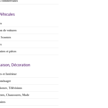
x commerciaux
Véhicules
es
on de voitures
 Scooters
ux
ires et pièces
aison, Décoration
s et Intérieur
oménager
iseurs
,
Télévisions
nts, Chaussures, Mode
oires