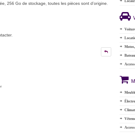
Locau
uée, 256 Go de stockage, toutes les pièces sont d’origine.
Voitur
tacter.
Locati
Motos,
Batea
Accesso
M
ui
Meuble
Électr
Climat
Vêteme
Access