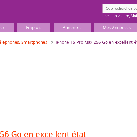
Location voiture
,
Mo
ier
Emplois
Annonces
Mes Annonces
éléphones, Smartphones
iPhone 15 Pro Max 256 Go en excellent é
Comment ç
Prenez une jolie photo du
Décrivez 
TV, Image & Son, Photo
Loisirs et sports
Sports
,
Livres
Jeux & jouets
Films, musique
56 Go en excellent état