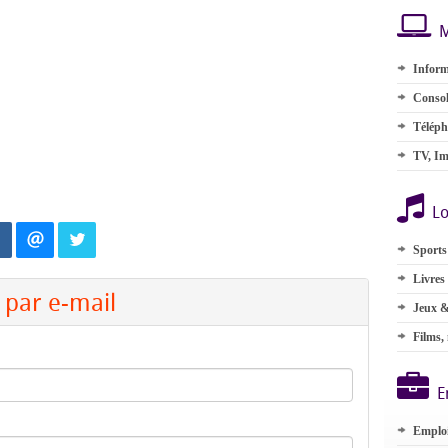
M
Inform
Consol
Téléph
TV, Im
Lo
Sports
Livres
par e-mail
Jeux &
Films,
E
Emplo