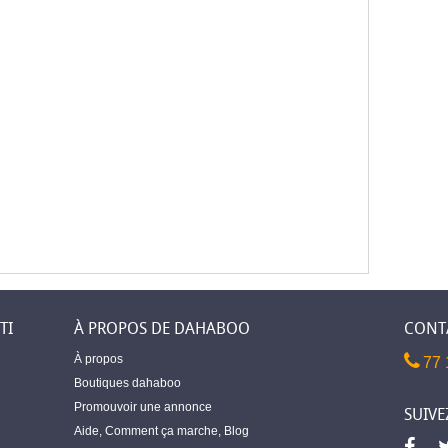
TI
À PROPOS DE DAHABOO
CONT
À propos
77 
Boutiques dahaboo
Promouvoir une annonce
SUIVE
Aide
,
Comment ça marche
,
Blog