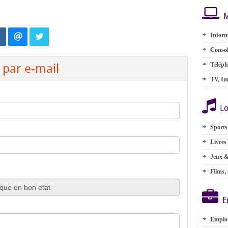
M
Inform
Consol
par e-mail
Téléph
TV, Im
Lo
Sports
Livres
Jeux &
Films,
E
Emplo