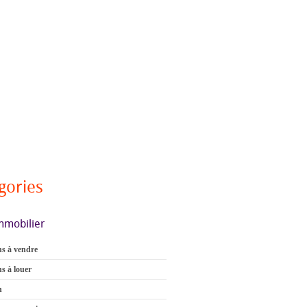
gories
mmobilier
s à vendre
s à louer
n