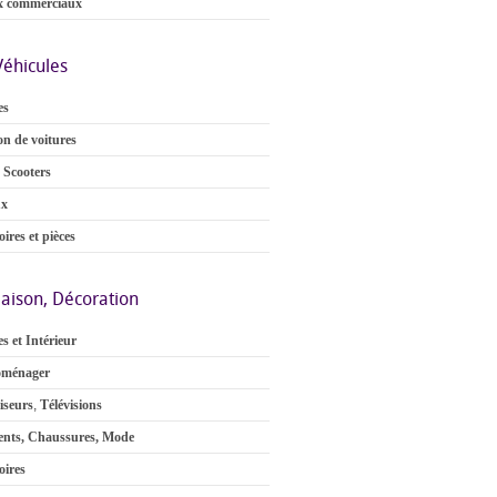
x commerciaux
Véhicules
es
on de voitures
 Scooters
ux
ires et pièces
aison, Décoration
s et Intérieur
oménager
iseurs
,
Télévisions
nts, Chaussures, Mode
oires