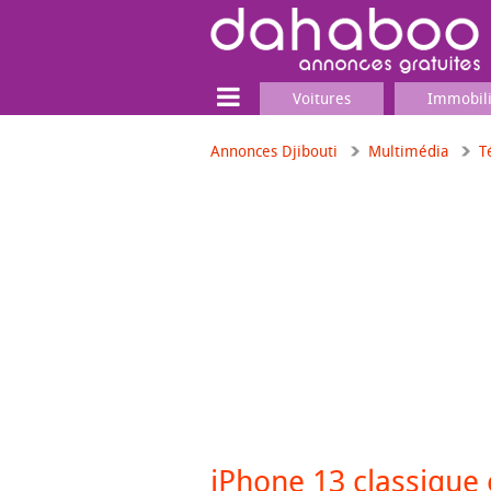
Voitures
Immobil
Annonces Djibouti
Multimédia
T
Terrain
Locaux commerciaux
Emplois & Services
Emplois
Services
Matériel professionnel
iPhone 13 classique 