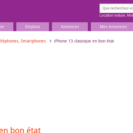
Location voiture
,
Mo
ier
Emplois
Annonces
Mes Annonces
éléphones, Smartphones
iPhone 13 classique en bon état
Comment ç
Prenez une jolie photo du
Décrivez 
TV, Image & Son, Photo
Loisirs et sports
Sports
,
Livres
Jeux & jouets
Films, musique
en bon état