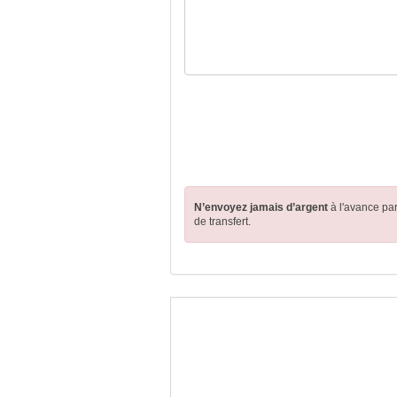
N’envoyez jamais d’argent
à l'avance pa
de transfert.