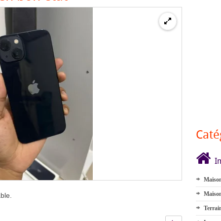
Caté
I
Maison
Maison
ble.
Terrai