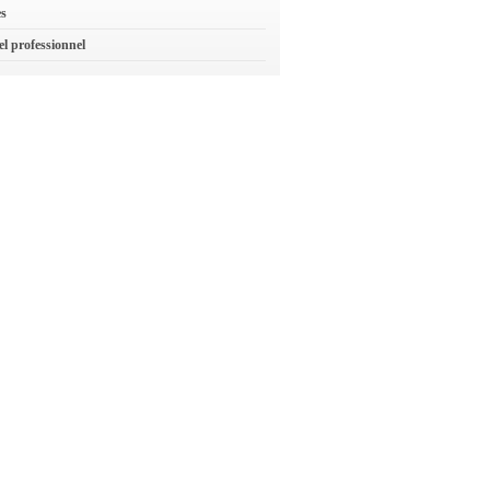
es
el professionnel