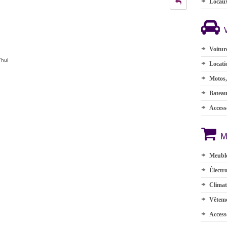
Locau
Voitur
'hui
Locati
Motos,
Batea
Accesso
M
Meuble
Électr
Climat
Vêteme
Access