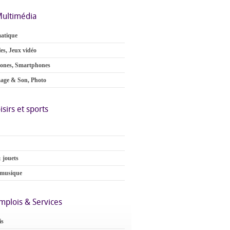
ultimédia
atique
es, Jeux vidéo
ones, Smartphones
age & Son, Photo
isirs et sports
 jouets
 musique
mplois & Services
is