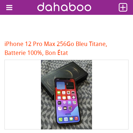
iPhone 12 Pro Max 256Go Bleu Titane,
Batterie 100%, Bon État