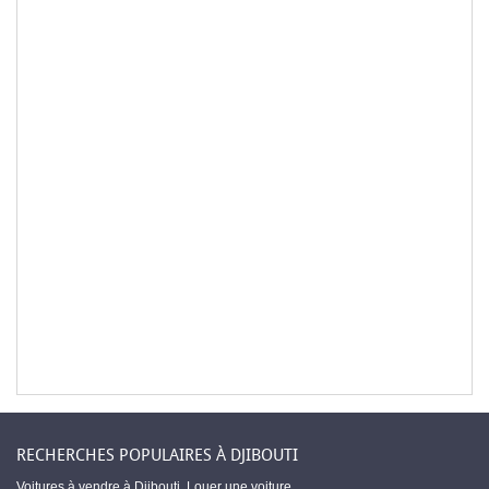
RECHERCHES POPULAIRES À DJIBOUTI
Voitures à vendre à Djibouti
,
Louer une voiture