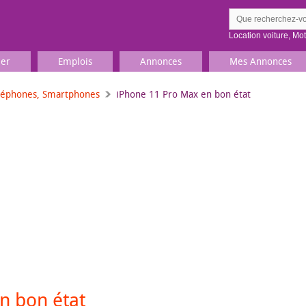
Location voiture
,
Mo
ier
Emplois
Annonces
Mes Annonces
léphones, Smartphones
iPhone 11 Pro Max en bon état
Comment ç
Prenez une jolie photo du
Décrivez 
TV, Image & Son, Photo
Loisirs et sports
Sports
,
Livres
Jeux & jouets
Films, musique
n bon état