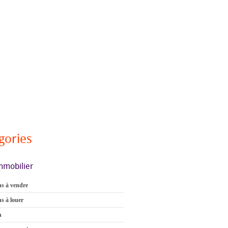
gories
mmobilier
s à vendre
s à louer
n