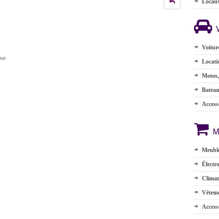
Locau
Voitur
hui
Locati
Motos,
Batea
Accesso
M
Meuble
Électr
Climat
Vêteme
Access