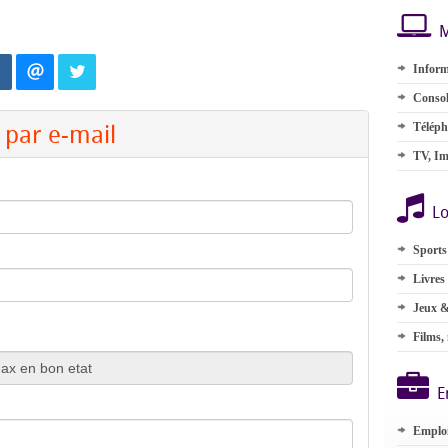
M
Inform
Consol
par e-mail
Téléph
TV, Im
Lo
Sports
Livres
Jeux &
Films,
E
Emplo