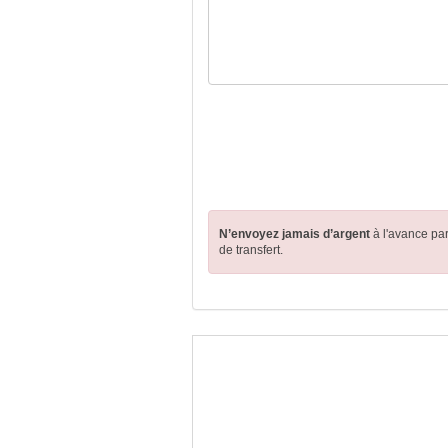
N’envoyez jamais d’argent
à l'avance pa
de transfert.