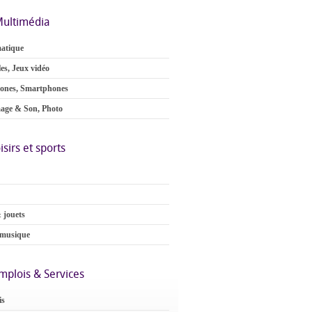
ultimédia
atique
es, Jeux vidéo
ones, Smartphones
age & Son, Photo
isirs et sports
 jouets
 musique
mplois & Services
is