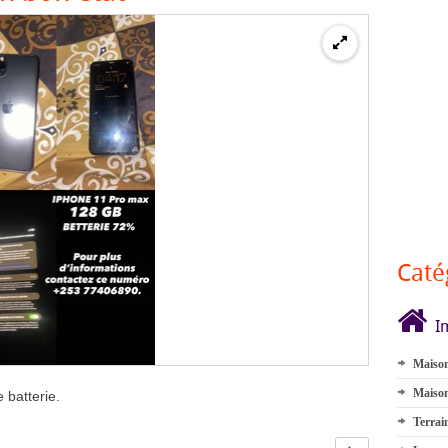
Caté
I
Maison
Maison
 batterie.
Terrai