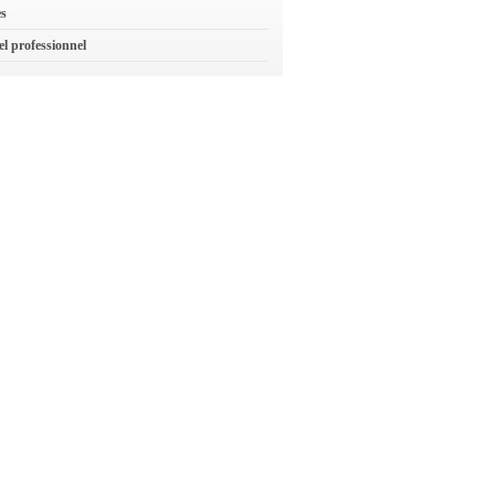
es
el professionnel