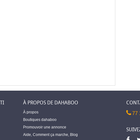
TI
À PROPOS DE DAHABOO
CONT
À propos
77 
Boutiques dahaboo
Promouvoir une annonce
SUIVE
Aide
,
Comment ça marche
,
Blog