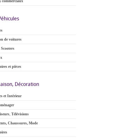
x commerciaux
Véhicules
es
on de voitures
 Scooters
ux
ires et pièces
aison, Décoration
s et Intérieur
oménager
iseurs
,
Télévisions
nts, Chaussures, Mode
oires