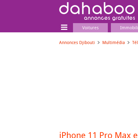
Voitures
Immobil
Annonces Djibouti
Multimédia
Té
Terrain
Locaux commerciaux
Emplois & Services
Emplois
Services
Matériel professionnel
iPhone 11 Pro Max e