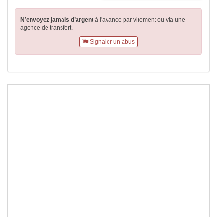
N’envoyez jamais d’argent
à l'avance par virement
ou via une
agence de transfert.
Signaler un abus