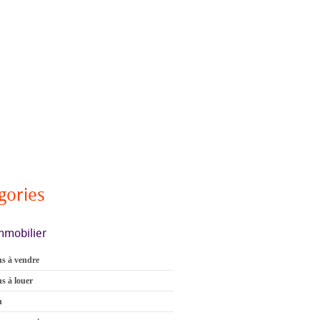
gories
mmobilier
s à vendre
s à louer
n