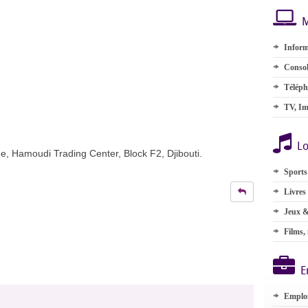
M
Inform
Consol
Téléph
TV, Im
Lo
 Hamoudi Trading Center, Block F2, Djibouti.
Sports
Livres
Jeux &
Films,
E
Emplo