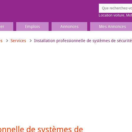
Location voiture
,
Mo
ier
Emplois
Annonces
Mes Annonces
es
Services
Installation professionnelle de systèmes de sécuri
Comment ç
Prenez une jolie photo du
Décrivez 
TV, Image & Son, Photo
Loisirs et sports
Sports
,
Livres
Jeux & jouets
Films, musique
ionnelle de systèmes de