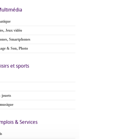
ultimédia
atique
es, Jeux vidéo
ones, Smartphones
age & Son, Photo
isirs et sports
 jouets
 musique
mplois & Services
is