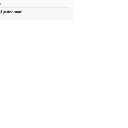
es
el professionnel