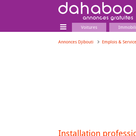
Voitures
Immobil
Annonces Djibouti
Emplois & Servic
Terrain
Locaux commerciaux
Emplois & Services
Emplois
Services
Matériel professionnel
Installation profess