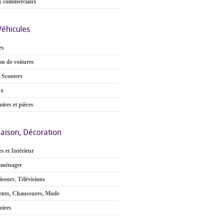
x commerciaux
Véhicules
es
on de voitures
 Scooters
ux
ires et pièces
aison, Décoration
s et Intérieur
oménager
iseurs
,
Télévisions
nts, Chaussures, Mode
oires