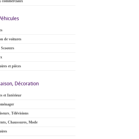
x commerciaux
Véhicules
es
on de voitures
 Scooters
ux
ires et pièces
aison, Décoration
s et Intérieur
oménager
iseurs
,
Télévisions
nts, Chaussures, Mode
oires