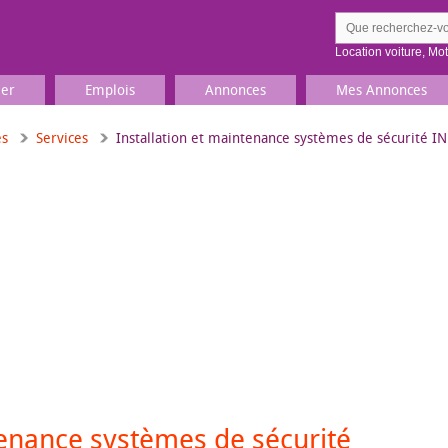
Location voiture
,
Mo
ier
Emplois
Annonces
Mes Annonces
es
Services
Installation et maintenance systèmes de sécurité 
Comment ç
Prenez une jolie photo du
Décrivez 
TV, Image & Son, Photo
Loisirs et sports
Sports
,
Livres
Jeux & jouets
Films, musique
tenance systèmes de sécurité