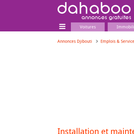
Voitures
Immobil
Annonces Djibouti
Emplois & Servic
Terrain
Locaux commerciaux
Emplois & Services
Emplois
Services
Matériel professionnel
Installation et main