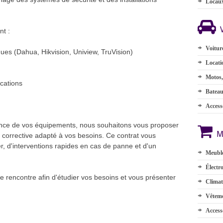
Locau
t :
Voitur
ues (Dahua, Hikvision, Uniview, TruVision)
Locati
Motos,
cations
Batea
Accesso
ormance de vos équipements, nous souhaitons vous proposer
M
 corrective adapté à vos besoins. Ce contrat vous
er, d'interventions rapides en cas de panne et d'un
Meuble
.
Électr
e rencontre afin d'étudier vos besoins et vous présenter
Climat
Vêteme
Access