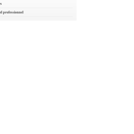
es
el professionnel