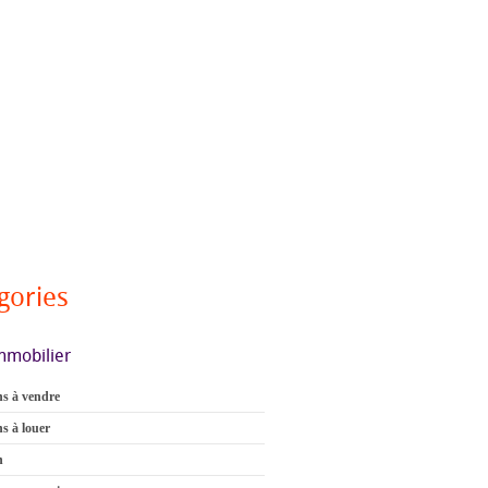
gories
mmobilier
s à vendre
s à louer
n