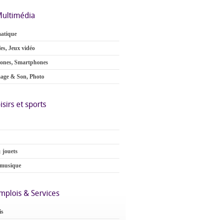
ultimédia
atique
es, Jeux vidéo
ones, Smartphones
age & Son, Photo
isirs et sports
 jouets
 musique
mplois & Services
is