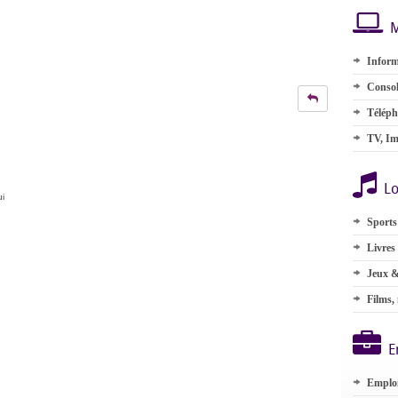
M
Inform
Consol
Téléph
TV, Im
Lo
ui
Sports
Livres
Jeux &
Films,
E
Emplo