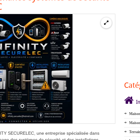
C
Caté
I
Maison
Maison
Terrai
ITY SECURELEC, une entreprise spécialisée dans
nnage des systèmes de sécurité et des installations