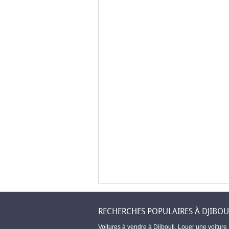
RECHERCHES POPULAIRES À DJIBOU
Voitures à vendre à Djibouti
,
Louer une voiture