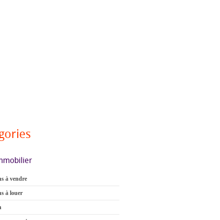
gories
mmobilier
s à vendre
s à louer
n