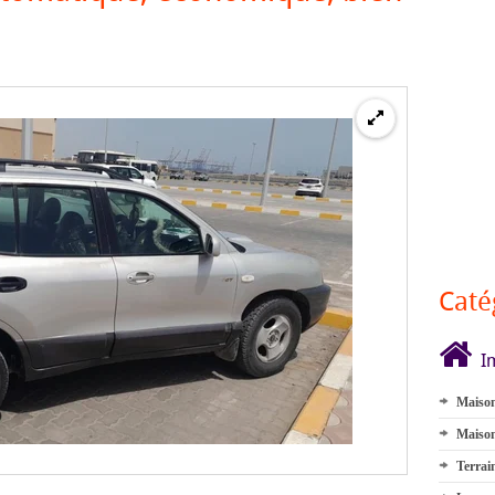
Caté
I
Maison
Maison
Terrai