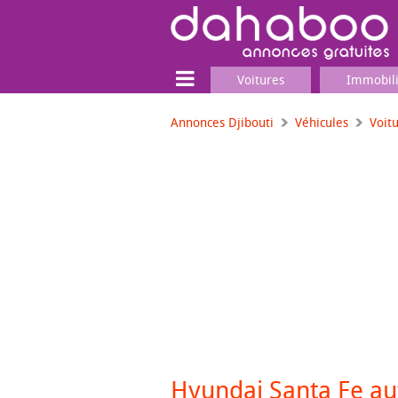
Voitures
Immobil
Annonces Djibouti
Véhicules
Voit
Terrain
Locaux commerciaux
Emplois & Services
Emplois
Services
Matériel professionnel
Hyundai Santa Fe a