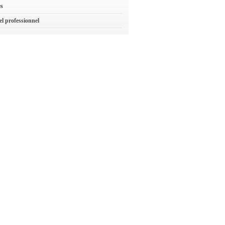
es
el professionnel