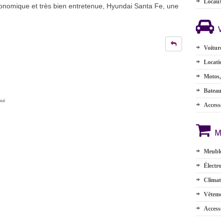
Locau
conomique et très bien entretenue, Hyundai Santa Fe, une
Voitur
Locati
Motos,
Batea
hui
Accesso
M
Meuble
Électr
Climat
Vêteme
Access