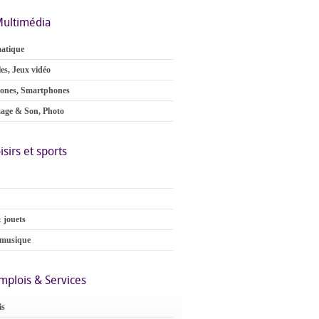
ultimédia
atique
es, Jeux vidéo
ones, Smartphones
age & Son, Photo
isirs et sports
 jouets
 musique
mplois & Services
is