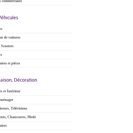
x commerciaux
Véhicules
es
on de voitures
 Scooters
ux
ires et pièces
aison, Décoration
s et Intérieur
oménager
iseurs
,
Télévisions
nts, Chaussures, Mode
oires