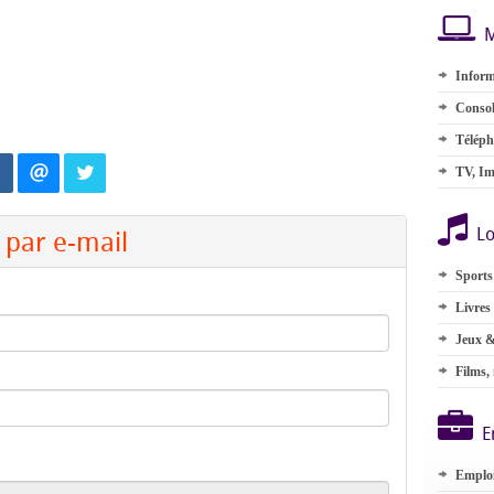
M
Inform
Consol
Téléph
TV, Im
Lo
par e-mail
Sports
Livres
Jeux &
Films,
E
Emplo