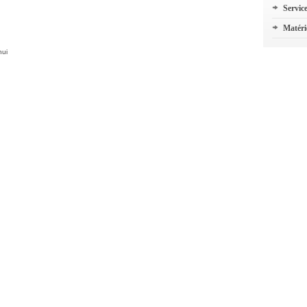
Servic
Matéri
hui