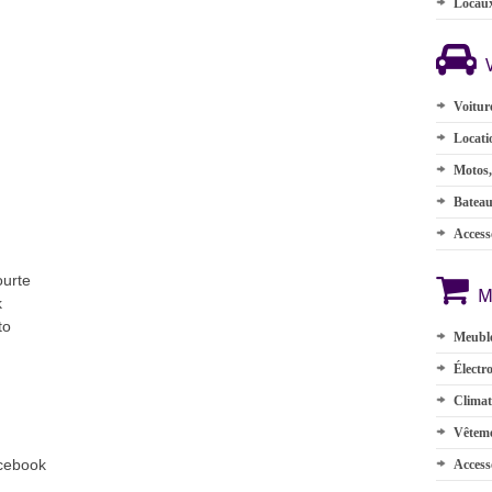
Locau
Voitur
Locati
Motos,
Batea
Accesso
ourte
M
k
to
Meuble
Électr
Climat
Vêteme
acebook
Access