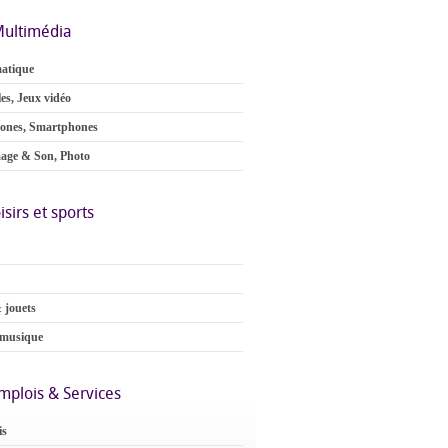
ultimédia
atique
es, Jeux vidéo
ones, Smartphones
age & Son, Photo
isirs et sports
 jouets
 musique
mplois & Services
is