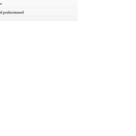
es
el professionnel