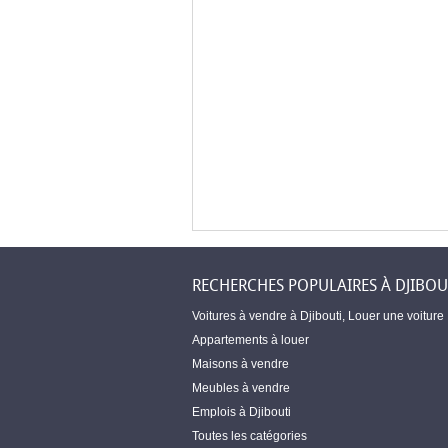
RECHERCHES POPULAIRES À DJIBOU
Voitures à vendre à Djibouti
,
Louer une voiture
Appartements à louer
Maisons à vendre
Meubles à vendre
Emplois à Djibouti
Toutes les catégories