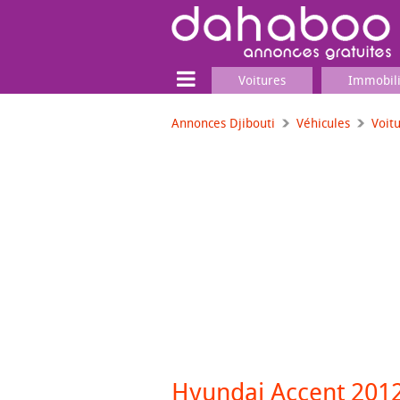
Voitures
Immobil
Annonces Djibouti
Véhicules
Voit
Terrain
Locaux commerciaux
Emplois & Services
Emplois
Services
Matériel professionnel
Hyundai Accent 2012 