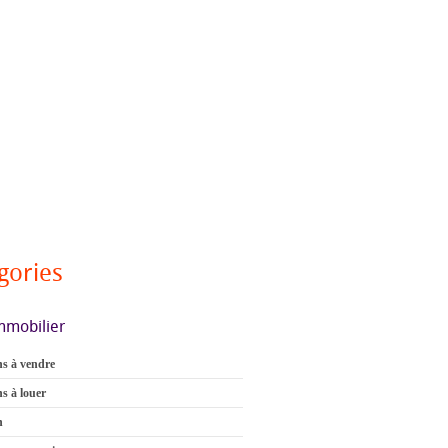
gories
mmobilier
s à vendre
s à louer
n