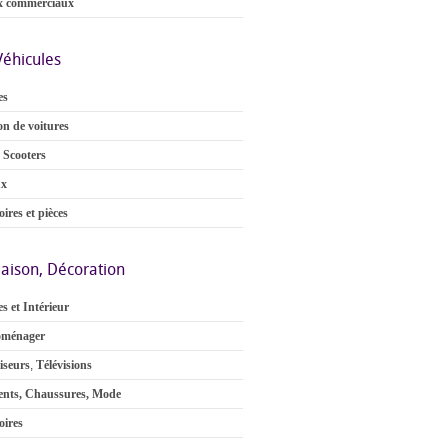
x commerciaux
Véhicules
es
on de voitures
 Scooters
ux
ires et pièces
aison, Décoration
s et Intérieur
oménager
iseurs
,
Télévisions
nts, Chaussures, Mode
oires