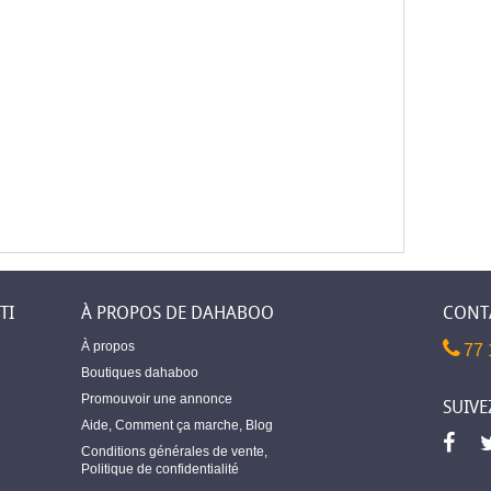
TI
À PROPOS DE DAHABOO
CONT
À propos
77 
Boutiques dahaboo
Promouvoir une annonce
SUIVE
Aide
,
Comment ça marche
,
Blog
Conditions générales de vente
,
Politique de confidentialité