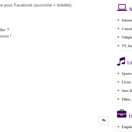
ée pour Facebook (accroche + lisibilité) :
M
Inform
Consol
ler ?
 vous !
Téléph
TV, Im
Lo
Sports
Livres
Jeux &
Films,
E
Emplo