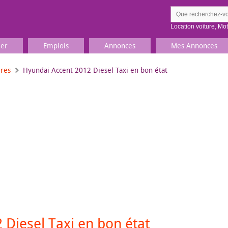
Location voiture
,
Mo
ier
Emplois
Annonces
Mes Annonces
ures
Hyundai Accent 2012 Diesel Taxi en bon état
Comment ç
Prenez une jolie photo du
Décrivez 
TV, Image & Son, Photo
Loisirs et sports
Sports
,
Livres
Jeux & jouets
Films, musique
Diesel Taxi en bon état