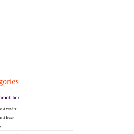
gories
mmobilier
s à vendre
s à louer
n