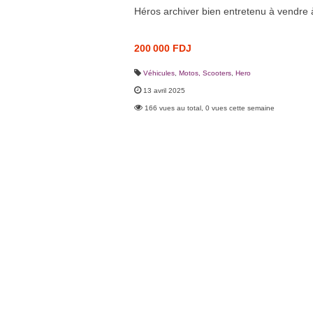
Héros archiver bien entretenu à vendre 
200 000 FDJ
Véhicules
,
Motos, Scooters
,
Hero
13 avril 2025
166 vues au total, 0 vues cette semaine