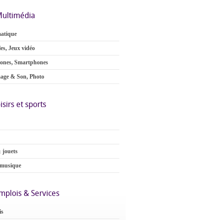
ultimédia
atique
es, Jeux vidéo
ones, Smartphones
age & Son, Photo
isirs et sports
 jouets
 musique
mplois & Services
is