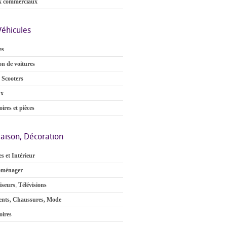
x commerciaux
Véhicules
es
on de voitures
 Scooters
ux
ires et pièces
aison, Décoration
s et Intérieur
oménager
iseurs
,
Télévisions
nts, Chaussures, Mode
oires