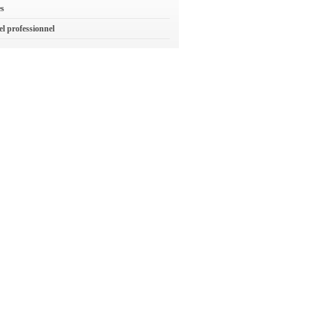
es
el professionnel