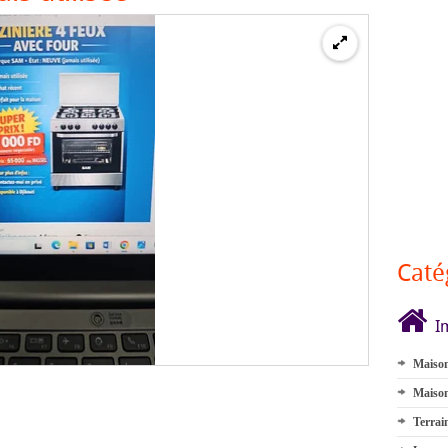
Caté
I
Maison
Maison
Terrai