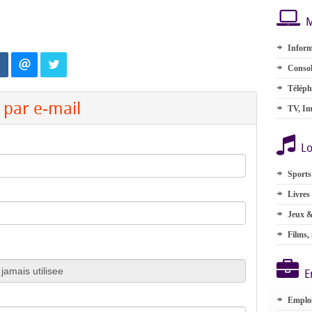
M
Inform
Consol
Téléph
par e-mail
TV, Im
Lo
Sports
Livres
Jeux &
Films,
E
Emplo