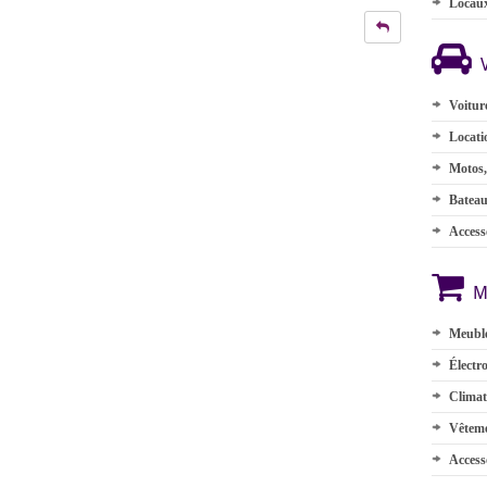
Locau
Voitur
Locati
Motos,
Batea
Accesso
M
Meuble
Électr
Climat
Vêteme
Access