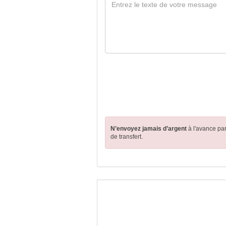
N’envoyez jamais d’argent
à l'avance pa
de transfert.