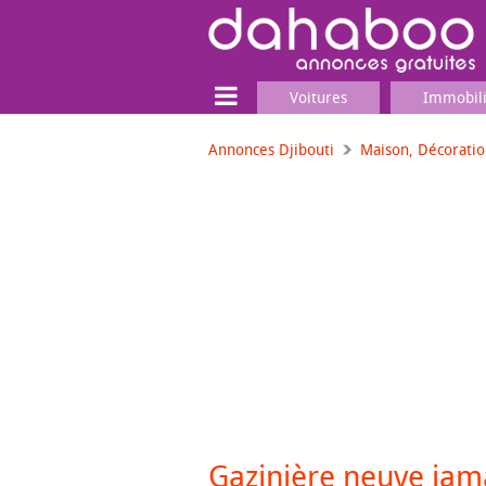
Voitures
Immobil
Annonces Djibouti
Maison, Décorati
Terrain
Locaux commerciaux
Emplois & Services
Emplois
Services
Matériel professionnel
Gazinière neuve jama