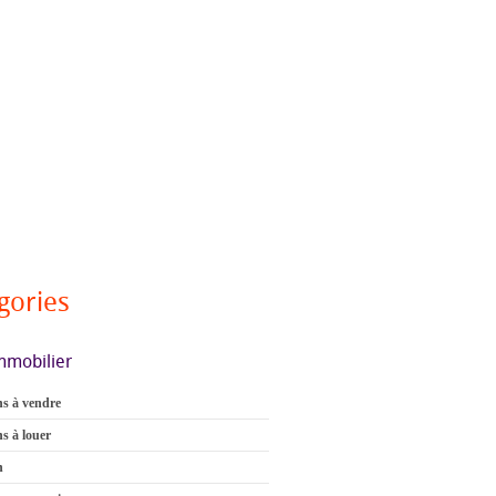
gories
mmobilier
s à vendre
s à louer
n