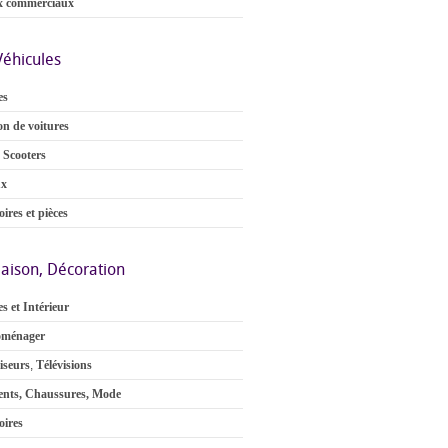
x commerciaux
Véhicules
es
on de voitures
 Scooters
ux
ires et pièces
aison, Décoration
s et Intérieur
oménager
iseurs
,
Télévisions
nts, Chaussures, Mode
oires