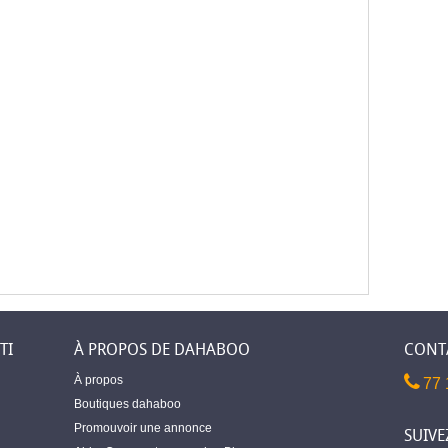
TI
À PROPOS DE DAHABOO
CONT
À propos
77 
Boutiques dahaboo
Promouvoir une annonce
SUIVE