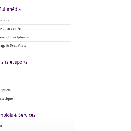
ultimédia
atique
es, Jeux vidéo
ones, Smartphones
age & Son, Photo
isirs et sports
 jouets
 musique
mplois & Services
is