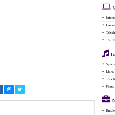
M
Inform
Consol
Téléph
TV, Im
Lo
Sports
Livres
Jeux &
Films,
E
Emplo