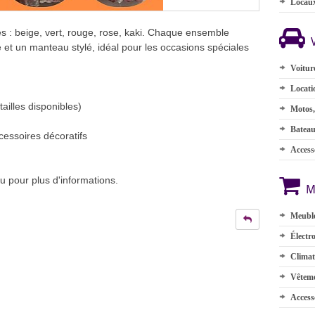
Locau
s : beige, vert, rouge, rose, kaki. Chaque ensemble
et un manteau stylé, idéal pour les occasions spéciales
Voitur
Locati
tailles disponibles)
Motos,
Batea
cessoires décoratifs
Accesso
u pour plus d'informations.
M
Meuble
Électr
Climat
Vêteme
Access