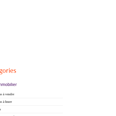
gories
mmobilier
s à vendre
s à louer
n