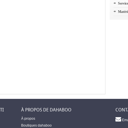
Servic
Matéri
TI
À PROPOS DE DAHABOO
CONT
À propos
Ema
Boutiques dahaboo