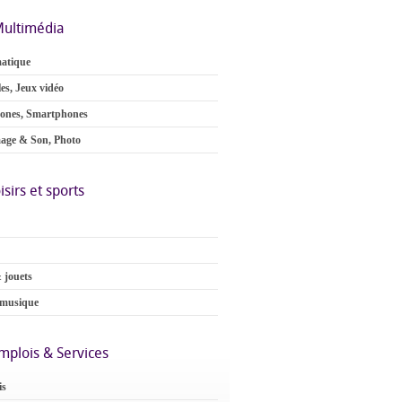
ultimédia
atique
es, Jeux vidéo
ones, Smartphones
age & Son, Photo
isirs et sports
 jouets
 musique
mplois & Services
is