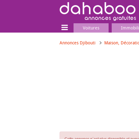
Voitures
Immobil
Annonces Djibouti
Maison, Décorati
Terrain
Locaux commerciaux
Emplois & Services
Emplois
Services
Matériel professionnel