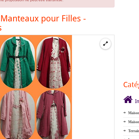
ne proposition ne peut être transmise.
Manteaux pour Filles -
s
Caté
I
Maison
Maison
Terrai