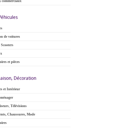
x commerciaux
Véhicules
es
on de voitures
 Scooters
ux
ires et pièces
aison, Décoration
s et Intérieur
oménager
iseurs
,
Télévisions
nts, Chaussures, Mode
oires