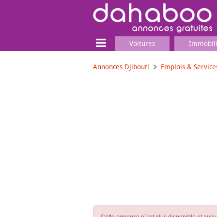
Voitures
Immobil
Annonces Djibouti
Emplois & Service
Terrain
Locaux commerciaux
Emplois & Services
Emplois
Services
Matériel professionnel