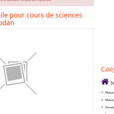
ne proposition ne peut être transmise.
ile pour cours de sciences
Hodan
Caté
I
Maison
Maison
Terrai