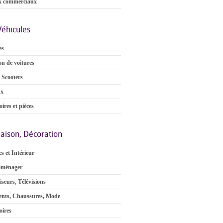
x commerciaux
Véhicules
es
on de voitures
 Scooters
ux
ires et pièces
aison, Décoration
s et Intérieur
oménager
iseurs
,
Télévisions
nts, Chaussures, Mode
oires