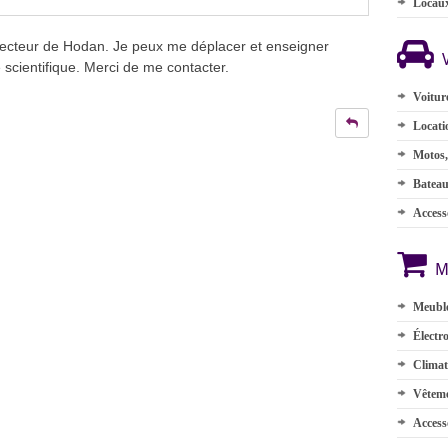
Locau
 secteur de Hodan. Je peux me déplacer et enseigner
scientifique. Merci de me contacter.
Voitur
Locati
Motos,
Batea
Accesso
M
Meuble
Électr
Climat
Vêteme
Access