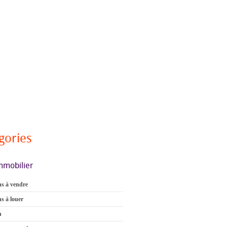
gories
mmobilier
s à vendre
s à louer
n