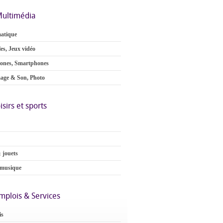
ultimédia
atique
es, Jeux vidéo
ones, Smartphones
age & Son, Photo
isirs et sports
 jouets
 musique
mplois & Services
is