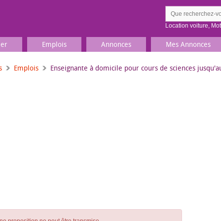
Location voiture
,
Mo
ier
Emplois
Annonces
Mes Annonces
s
Emplois
Enseignante à domicile pour cours de sciences jusqu'a
Comment ç
Prenez une jolie photo du
Décrivez 
TV, Image & Son, Photo
Loisirs et sports
Sports
,
Livres
Jeux & jouets
Films, musique