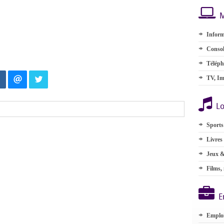
M
Inform
Consol
Téléph
TV, Im
Lo
Sports
Livres
Jeux &
Films,
E
Emplo