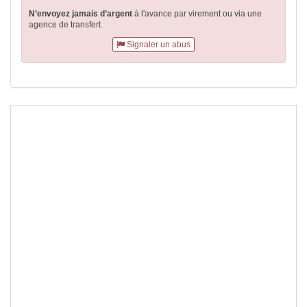
N’envoyez jamais d’argent
à l'avance par virement
ou via une
agence de transfert.
Signaler un abus