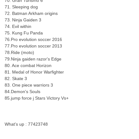
70. Gran Turismo 6
71. Sleeping dog
72. Batman Arkham origins
73. Ninja Gaiden 3
74. Evil within
75. Kung Fu Panda
76.Pro evolution soccer 2016
77.Pro evolution soccer 2013
78.Ride (moto)
79.Ninja gaiden razor's Edge
80. Ace combat Horizon
81. Medal of Honor Warfighter
82. Skate 3
83. One piece warriors 3
84.Demon's Souls
85.jump force j Stars Victory Vs+
What's up : 77423748