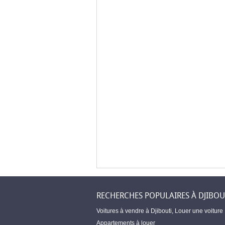
RECHERCHES POPULAIRES À DJIBOU
Voitures à vendre à Djibouti
,
Louer une voiture
Appartements à louer