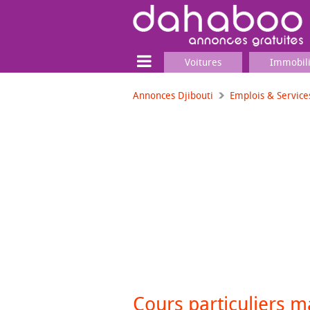
Voitures
Immobil
Annonces Djibouti
Emplois & Service
Terrain
Locaux commerciaux
Emplois & Services
Emplois
Services
Matériel professionnel
Cours particuliers m