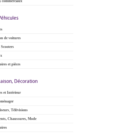
x commerciaux
Véhicules
es
on de voitures
 Scooters
ux
ires et pièces
aison, Décoration
s et Intérieur
oménager
iseurs
,
Télévisions
nts, Chaussures, Mode
oires