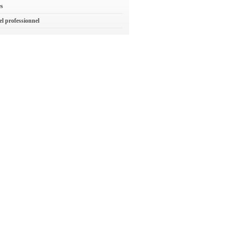
es
el professionnel