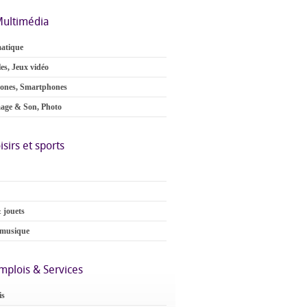
ultimédia
atique
es, Jeux vidéo
ones, Smartphones
age & Son, Photo
isirs et sports
 jouets
 musique
mplois & Services
is