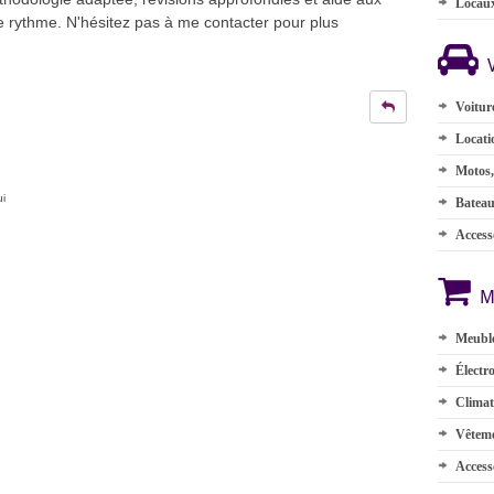
Locau
e rythme. N'hésitez pas à me contacter pour plus
Voitur
Locati
Motos,
ui
Batea
Accesso
M
Meuble
Électr
Climat
Vêteme
Access