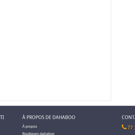
TI
À PROPOS DE DAHABOO
CONT
À propos
77 
Boutiques dahaboo