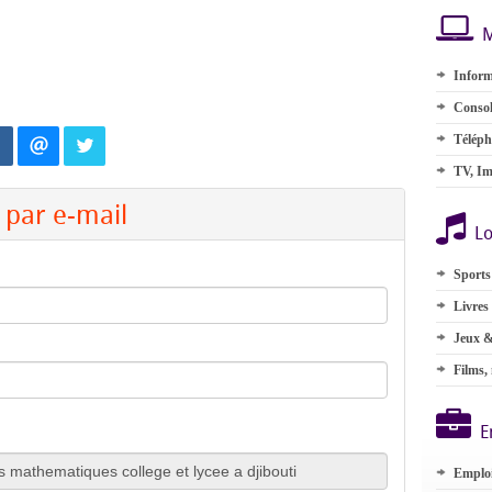
M
Inform
Consol
Téléph
TV, Im
par e-mail
Lo
Sports
Livres
Jeux &
Films,
E
Emplo