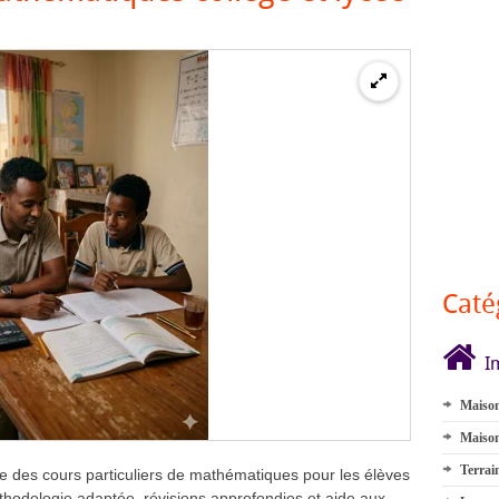
Caté
I
Maison
Maison
Terrai
e des cours particuliers de mathématiques pour les élèves
éthodologie adaptée, révisions approfondies et aide aux