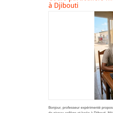
à Djibouti
Bonjour, professeur expérimenté propos
de niveau collège et lycée à Djibouti. M