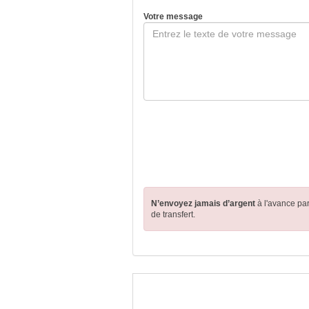
Votre message
N’envoyez jamais d’argent
à l'avance pa
de transfert.