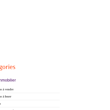
gories
mmobilier
s à vendre
s à louer
n