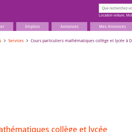
Location voiture
,
Mo
ier
Emplois
Annonces
Mes Annonces
s
Services
Cours particuliers mathématiques collège et lycée à D
Comment ç
Prenez une jolie photo du
Décrivez 
TV, Image & Son, Photo
Loisirs et sports
Sports
,
Livres
Jeux & jouets
Films, musique
athématiques collège et lycée