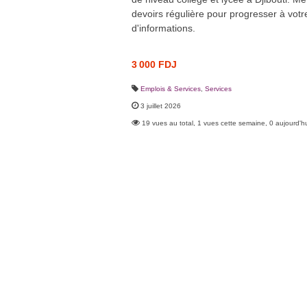
devoirs régulière pour progresser à votr
d'informations.
3 000 FDJ
Emplois & Services
,
Services
3 juillet 2026
19 vues au total, 1 vues cette semaine, 0 aujourd'h