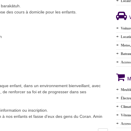
Locau
 barakātuh.
se des cours à domicile pour les enfants.
Voitur
n
Locati
Motos,
Batea
Accesso
M
aque enfant, dans un environnement bienveillant, avec
Meuble
on, de renforcer sa foi et de progresser dans ses
Électr
Climat
information ou inscription.
Vêteme
an à nos enfants et fasse d'eux des gens du Coran. Amin
Access