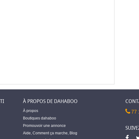
TI
À PROPOS DE DAHABOO
CONT
À propos
77 
Boutiques dahaboo
Promouvoir une annonce
SUIVE
Aide
,
Comment ça marche
,
Blog