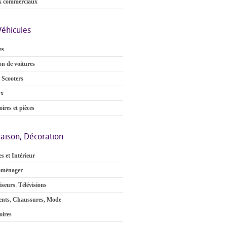
x commerciaux
Véhicules
es
on de voitures
 Scooters
ux
ires et pièces
aison, Décoration
s et Intérieur
oménager
iseurs
,
Télévisions
nts, Chaussures, Mode
oires