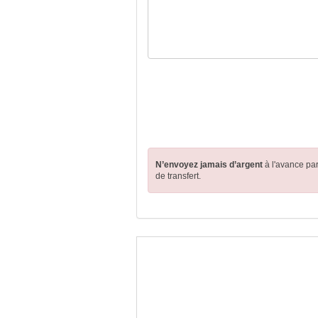
N’envoyez jamais d’argent
à l'avance pa
de transfert.