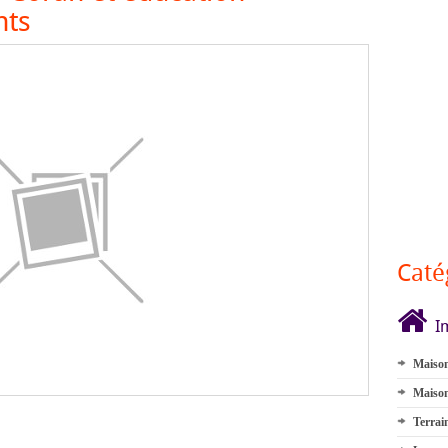
nts
Caté
I
Maison
Maison
Terrai