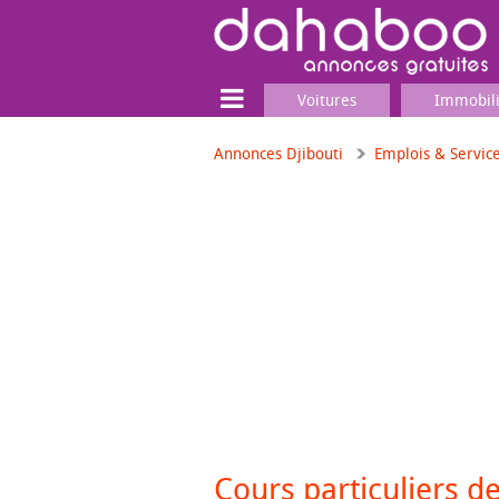
Voitures
Immobil
Annonces Djibouti
Emplois & Servic
Terrain
Locaux commerciaux
Emplois & Services
Emplois
Services
Matériel professionnel
Cours particuliers d