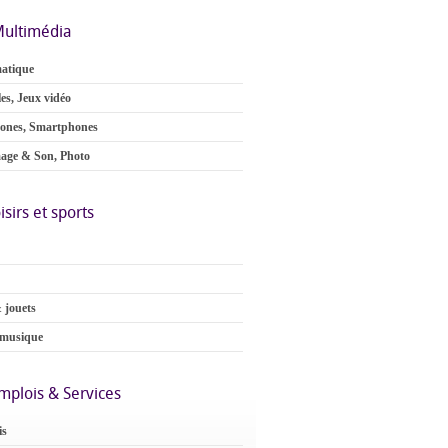
ultimédia
atique
es, Jeux vidéo
ones, Smartphones
age & Son, Photo
isirs et sports
 jouets
 musique
mplois & Services
is