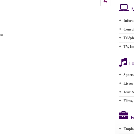
M
Inform
Consol
ui
Téléph
TV, Im
Lo
Sports
Livres
Jeux &
Films,
E
Emplo