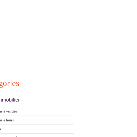
gories
mmobilier
s à vendre
s à louer
n