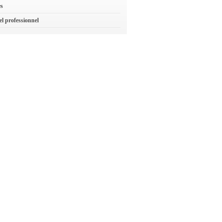
es
el professionnel