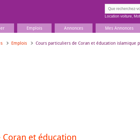
Location voiture
,
Mo
ier
Emplois
Annonces
Mes Annonces
es
Emplois
Cours particuliers de Coran et éducation islamique 
Comment ç
Prenez une jolie photo du
Décrivez 
TV, Image & Son, Photo
Loisirs et sports
Sports
,
Livres
Jeux & jouets
Films, musique
e Coran et éducation