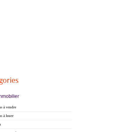
gories
mmobilier
s à vendre
s à louer
n