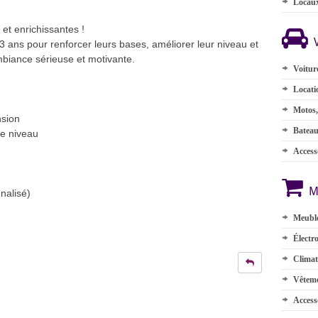
Locau
 et enrichissantes !
 ans pour renforcer leurs bases, améliorer leur niveau et
mbiance sérieuse et motivante.
Voitur
Locati
Motos,
nsion
Batea
ue niveau
Accesso
M
nalisé)
Meuble
Électr
Climat
Vêteme
Access