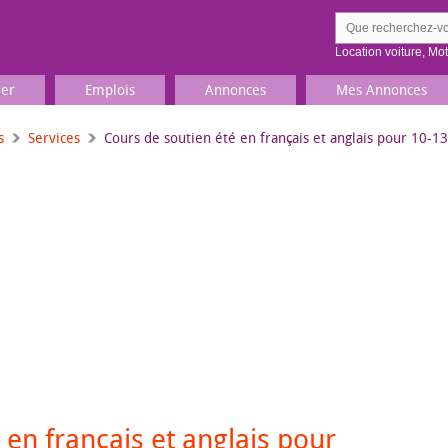
Location voiture
,
Mo
ier
Emplois
Annonces
Mes Annonces
s
Services
Cours de soutien été en français et anglais pour 10-13
Comment ç
Prenez une jolie photo du
Décrivez 
TV, Image & Son, Photo
Loisirs et sports
Sports
,
Livres
Jeux & jouets
Films, musique
 en français et anglais pour