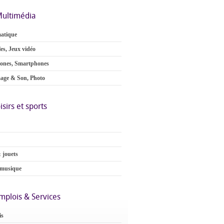
ultimédia
atique
es, Jeux vidéo
ones, Smartphones
age & Son, Photo
isirs et sports
 jouets
 musique
mplois & Services
is