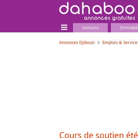
Voitures
Immobil
Annonces Djibouti
Emplois & Service
Terrain
Locaux commerciaux
Emplois & Services
Emplois
Services
Matériel professionnel
Cours de soutien été