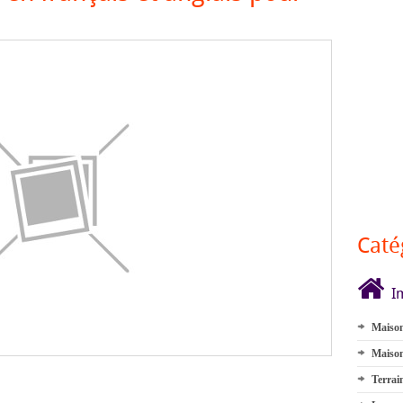
Caté
I
Maison
Maison
Terrai