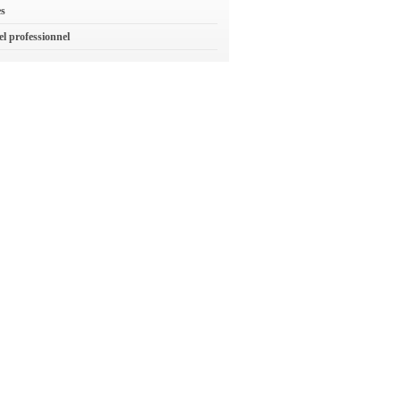
es
el professionnel