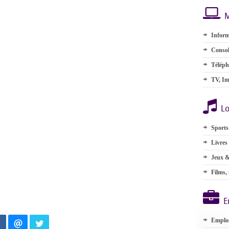
M
Inform
Consol
Téléph
TV, Im
Lo
Sports
Livres
Jeux &
Films,
E
Emplo