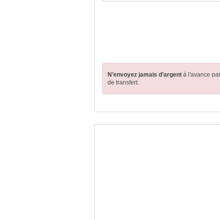
N’envoyez jamais d’argent
à l'avance pa
de transfert.