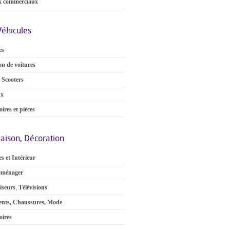
x commerciaux
Véhicules
es
on de voitures
 Scooters
ux
ires et pièces
aison, Décoration
s et Intérieur
oménager
iseurs
,
Télévisions
nts, Chaussures, Mode
oires