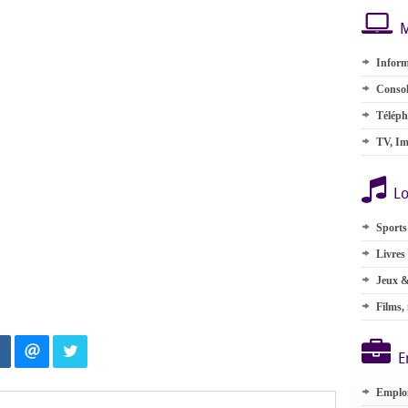
M
Inform
Consol
Téléph
TV, Im
Lo
Sports
Livres
Jeux &
Films,
E
Emplo