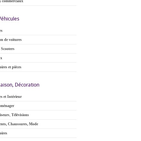
x commerciaux
Véhicules
es
on de voitures
 Scooters
ux
ires et pièces
aison, Décoration
s et Intérieur
oménager
iseurs
,
Télévisions
nts, Chaussures, Mode
oires