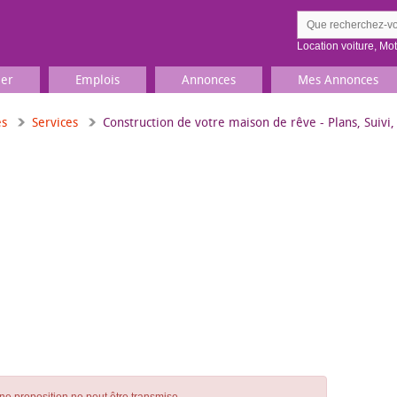
Location voiture
,
Mo
ier
Emplois
Annonces
Mes Annonces
es
Services
Construction de votre maison de rêve - Plans, Suivi,
Comment ç
Prenez une jolie photo du
Décrivez 
TV, Image & Son, Photo
Loisirs et sports
Sports
,
Livres
Jeux & jouets
Films, musique