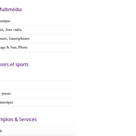
ultimédia
atique
es, Jeux vidéo
ones, Smartphones
age & Son, Photo
isirs et sports
 jouets
 musique
mplois & Services
is