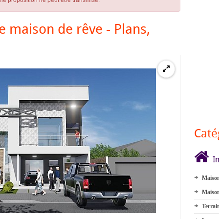
ne proposition ne peut être transmise.
e maison de rêve - Plans,
Caté
I
Maison
Maison
Terrai