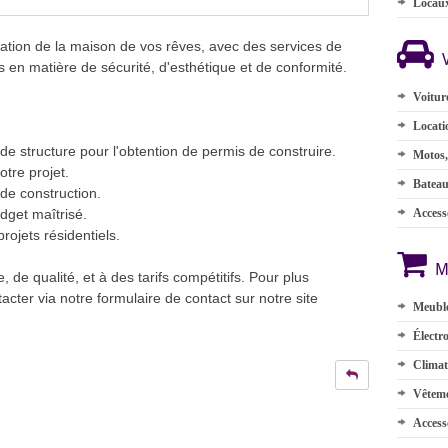
Locau
tion de la maison de vos rêves, avec des services de
 en matière de sécurité, d'esthétique et de conformité.
Voitur
Locati
de structure pour l'obtention de permis de construire.
Motos,
otre projet.
Batea
 de construction.
udget maîtrisé.
Accesso
projets résidentiels.
M
de qualité, et à des tarifs compétitifs. Pour plus
acter via notre formulaire de contact sur notre site
Meuble
Électr
Climat
Vêteme
Access