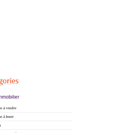
gories
mmobilier
s à vendre
s à louer
n