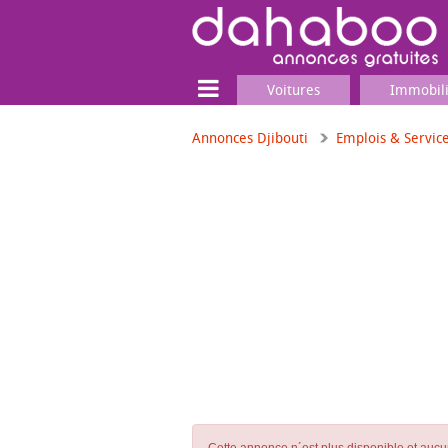
Voitures
Immobil
Annonces Djibouti
Emplois & Servic
Terrain
Locaux commerciaux
Emplois & Services
Emplois
Services
Matériel professionnel