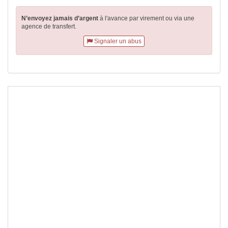
N’envoyez jamais d’argent
à l'avance par virement
ou via une
agence de transfert.
Signaler un abus