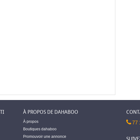
TI
À PROPOS DE DAHABOO
CONT
À propos
77 
Boutiques dahaboo
Promouvoir une annonce
SUIVE