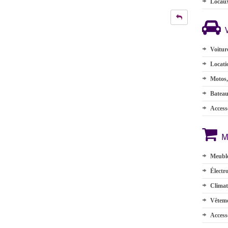
Locau
Voitur
Locati
Motos,
Batea
Accesso
M
Meuble
Électr
Climat
Vêteme
Access