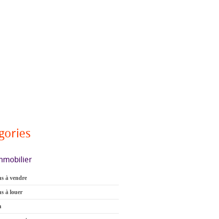
gories
mmobilier
s à vendre
s à louer
n