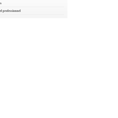
es
el professionnel