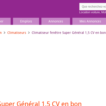
Location voiture
,
Mo
ier
Emplois
Annonces
Mes Annonces
on
Climatiseurs
Climatiseur fenêtre Super Général 1,5 CV en bon
Comment ç
Prenez une jolie photo du
Décrivez 
TV, Image & Son, Photo
Loisirs et sports
Sports
,
Livres
Jeux & jouets
Films, musique
Super Général 1,5 CV en bon