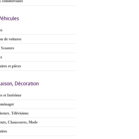
x commerciaux
Véhicules
es
on de voitures
 Scooters
ux
ires et pièces
aison, Décoration
s et Intérieur
oménager
iseurs
,
Télévisions
nts, Chaussures, Mode
oires