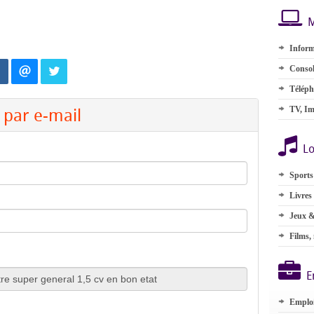
M
Inform
Consol
Téléph
par e-mail
TV, Im
Lo
Sports
Livres
Jeux &
Films,
E
Emplo