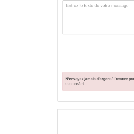
N’envoyez jamais d’argent
à l'avance pa
de transfert.