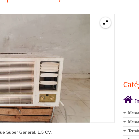
Caté
I
Maison
Maison
Terrai
que Super Général, 1,5 CV.