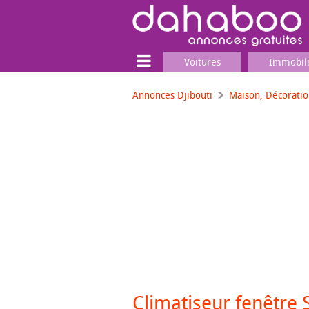
Voitures
Immobil
Annonces Djibouti
Maison, Décorati
Terrain
Locaux commerciaux
Emplois & Services
Emplois
Services
Matériel professionnel
Climatiseur fenêtre 