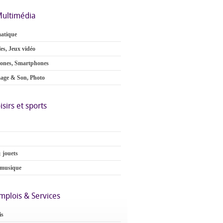
ultimédia
atique
es, Jeux vidéo
ones, Smartphones
age & Son, Photo
isirs et sports
 jouets
 musique
mplois & Services
is