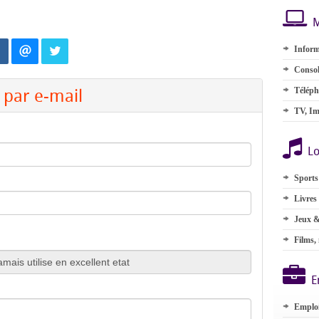
M
Inform
Consol
par e-mail
Téléph
TV, Im
Lo
Sports
Livres
Jeux &
Films,
E
Emplo