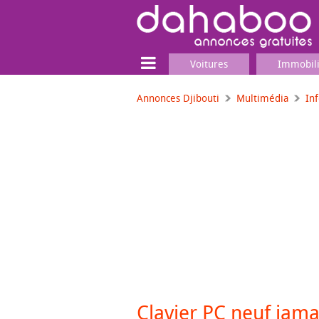
Voitures
Immobil
Annonces Djibouti
Multimédia
In
Terrain
Locaux commerciaux
Emplois & Services
Emplois
Services
Matériel professionnel
Clavier PC neuf jamai