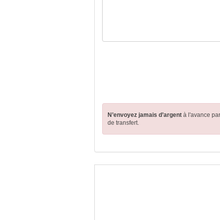
N’envoyez jamais d’argent
à l'avance pa
de transfert.