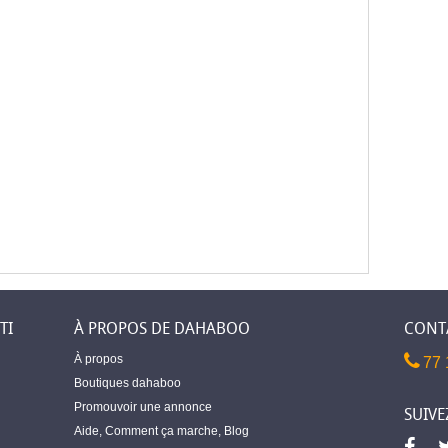
TI
À PROPOS DE DAHABOO
CONT
À propos
77 
Boutiques dahaboo
Promouvoir une annonce
SUIVE
Aide
,
Comment ça marche
,
Blog