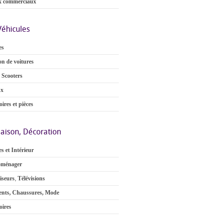
x commerciaux
Véhicules
es
on de voitures
 Scooters
ux
ires et pièces
aison, Décoration
s et Intérieur
oménager
iseurs
,
Télévisions
nts, Chaussures, Mode
oires