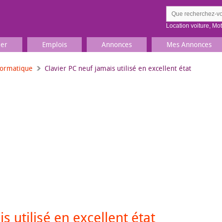
Location voiture
,
Mo
ier
Emplois
Annonces
Mes Annonces
formatique
Clavier PC neuf jamais utilisé en excellent état
Comment ç
Prenez une jolie photo du
Décrivez 
TV, Image & Son, Photo
Loisirs et sports
Sports
,
Livres
Jeux & jouets
Films, musique
s utilisé en excellent état