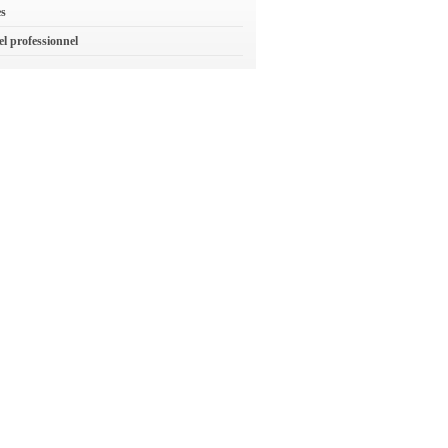
es
el professionnel