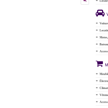
Locau
Voitur
Locati
Motos,
Batea
Accesso
M
Meuble
Électr
Climat
Vêteme
Access