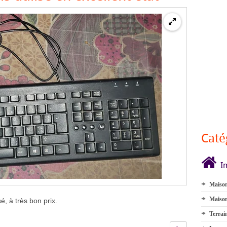
Caté
I
Maison
Maison
é, à très bon prix.
Terrai