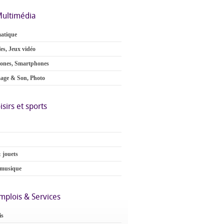
ultimédia
atique
es, Jeux vidéo
ones, Smartphones
age & Son, Photo
isirs et sports
 jouets
 musique
mplois & Services
is