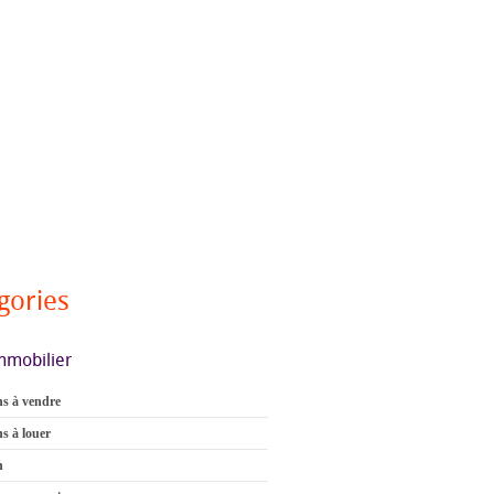
gories
mmobilier
s à vendre
s à louer
n