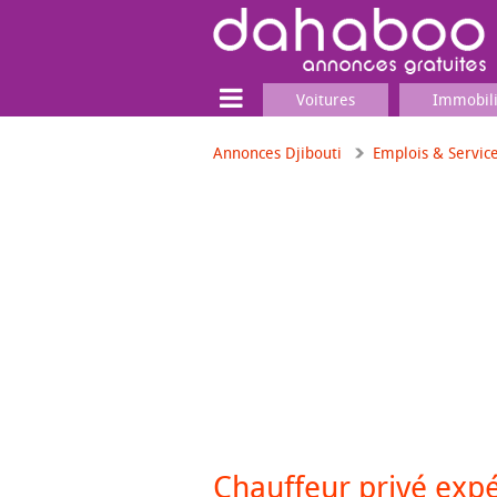
Voitures
Immobil
Annonces Djibouti
Emplois & Servic
Terrain
Locaux commerciaux
Emplois & Services
Emplois
Services
Matériel professionnel
Chauffeur privé exp