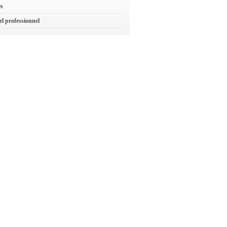
es
el professionnel