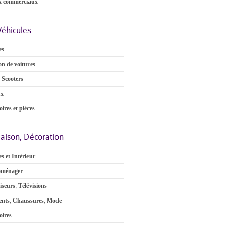
x commerciaux
Véhicules
es
on de voitures
 Scooters
ux
ires et pièces
aison, Décoration
s et Intérieur
oménager
iseurs
,
Télévisions
nts, Chaussures, Mode
oires