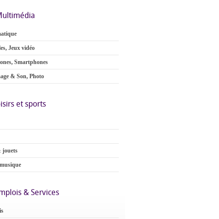
ultimédia
atique
es, Jeux vidéo
ones, Smartphones
age & Son, Photo
isirs et sports
 jouets
 musique
mplois & Services
is