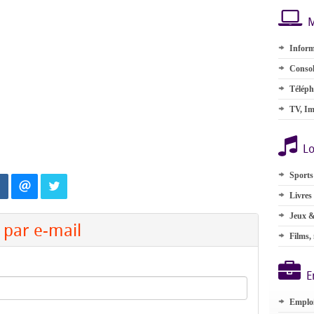
M
Inform
Consol
Téléph
TV, Im
Lo
Sports
Livres
Jeux &
par e-mail
Films,
E
Emplo