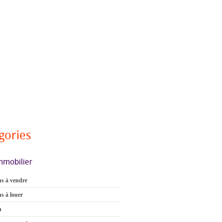
gories
mmobilier
s à vendre
s à louer
n