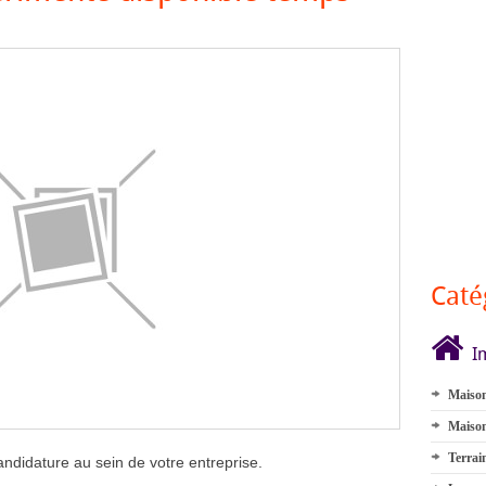
Caté
I
Maison
Maison
Terrai
didature au sein de votre entreprise.