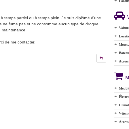
Locau
à temps partiel ou à temps plein. Je suis diplômé d'une
. Je ne fume pas et ne consomme aucun type de drogue.
Voitur
n maintenance.
Locati
rci de me contacter.
Motos,
Batea
Accesso
M
Meuble
Électr
Climat
Vêteme
Access